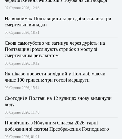
через зіткнення Mitsubishi з Toyota на світлофорі
07 Серпня 2026, 12:16
На водоймах Полтавщини за дві доби сталися три
смертельні випадки
06 Серпня 2026, 18:31
Скоїв самогубство чи загинув через дурість: на
Полтавщині розслідують стрибок з мосту зі
смертельним результатом
06 Серпня 2026, 18:12
Як цікаво провести вихідний у Полтаві, маючи
лише 100 гривень: три готові маршрути
06 Серпня 2026, 15:14
Сьогодні в Полтаві на 12 вулицях знову вимкнули
воду
06 Серпня 2026, 11:40
Привітання з Яблучним Спасом 2026: гарні
побажання зі святом Преображення Господнього
06 Серпня 2026, 01:21