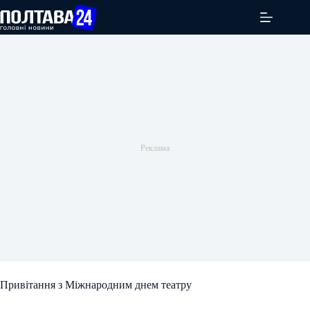
Перейти
до
вмісту
Привітання з Міжнародним днем театру