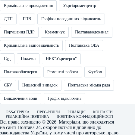
Кримінальне провадження
Укргідрометцентр
ДТП
ГПВ
Графіки погодинних відключень
Порушення ПДР
Кременчук
Полтававодоканал
Кримінальна відповідальність
Полтавська ОВА
Суд
Пожежа
НЕК"Укренерго"
Полтаваобленерго
Ремонтні роботи
Футбол
СБУ
Нещасний випадок
Полтавська міська рада
Відключення води
Графік відключень
RSS-СТРІЧКА
ПРЕС-РЕЛІЗИ
РЕДАКЦІЯ
КОНТАКТИ
РЕДАКЦІЙНА ПОЛІТИКА
ПОЛІТИКА КОНФІДЕНЦІЙНОСТІ
Всі права захищено © 2026. Матеріали, що знаходяться
на сайті
Полтава 24
, охороняються відповідно до
законодавства України, у тому числі про авторське право