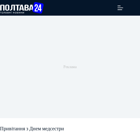
Перейти
до
вмісту
Привітання з Днем медсестри