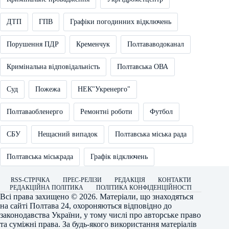
ДТП
ГПВ
Графіки погодинних відключень
Порушення ПДР
Кременчук
Полтававодоканал
Кримінальна відповідальність
Полтавська ОВА
Суд
Пожежа
НЕК"Укренерго"
Полтаваобленерго
Ремонтні роботи
Футбол
СБУ
Нещасний випадок
Полтавська міська рада
Полтавська міськрада
Графік відключень
RSS-СТРІЧКА
ПРЕС-РЕЛІЗИ
РЕДАКЦІЯ
КОНТАКТИ
РЕДАКЦІЙНА ПОЛІТИКА
ПОЛІТИКА КОНФІДЕНЦІЙНОСТІ
Всі права захищено © 2026. Матеріали, що знаходяться
на сайті
Полтава 24
, охороняються відповідно до
законодавства України, у тому числі про авторське право
та суміжні права. За будь-якого використання матеріалів