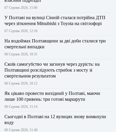
власний підрозділ
07 Серпня 2026, 15:06
У Полтаві на вулиці Сінній сталася потрійна ДТП
через зіткнення Mitsubishi з Toyota на світлофорі
07 Серпня 2026, 12:16
На водоймах Полтавщини за дві доби сталися три
смертельні випадки
06 Серпня 2026, 18:31
Скоїв самогубство чи загинув через дурість: на
Полтавщині розслідують стрибок з мосту зі
смертельним результатом
06 Серпня 2026, 18:12
Як цікаво провести вихідний у Полтаві, маючи
лише 100 гривень: три готові маршрути
06 Серпня 2026, 15:14
Сьогодні в Полтаві на 12 вулицях знову вимкнули
воду
06 Серпня 2026, 11:40