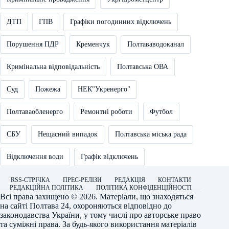
ДТП
ГПВ
Графіки погодинних відключень
Порушення ПДР
Кременчук
Полтававодоканал
Кримінальна відповідальність
Полтавська ОВА
Суд
Пожежа
НЕК"Укренерго"
Полтаваобленерго
Ремонтні роботи
Футбол
СБУ
Нещасний випадок
Полтавська міська рада
Відключення води
Графік відключень
RSS-СТРІЧКА
ПРЕС-РЕЛІЗИ
РЕДАКЦІЯ
КОНТАКТИ
РЕДАКЦІЙНА ПОЛІТИКА
ПОЛІТИКА КОНФІДЕНЦІЙНОСТІ
Всі права захищено © 2026. Матеріали, що знаходяться
на сайті
Полтава 24
, охороняються відповідно до
законодавства України, у тому числі про авторське право
та суміжні права. За будь-якого використання матеріалів