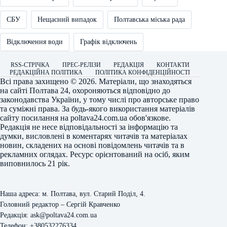
СБУ
Нещасний випадок
Полтавська міська рада
Відключення води
Графік відключень
RSS-СТРІЧКА
ПРЕС-РЕЛІЗИ
РЕДАКЦІЯ
КОНТАКТИ
РЕДАКЦІЙНА ПОЛІТИКА
ПОЛІТИКА КОНФІДЕНЦІЙНОСТІ
Всі права захищено © 2026. Матеріали, що знаходяться
на сайті
Полтава 24
, охороняються відповідно до
законодавства України, у тому числі про авторське право
та суміжні права. За будь-якого використання матеріалів
сайту посилання на
poltava24.com.ua
обов'язкове.
Редакція не несе відповідальності за інформацію та
думки, висловлені в коментарях читачів та матеріалах
новин, складених на основі повідомлень читачів та в
рекламних оглядах. Ресурс орієнтований на осіб, яким
виповнилось 21 рік.
Наша адреса: м. Полтава, вул. Старий Поділ, 4.
Головний редактор – Сергій Кравченко
Редакція: ask@poltava24.com.ua
Телефон: +380532276334