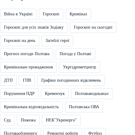
Війна в Україні
Гороскоп
Кримінал
Гороскоп для усіх знаків Зодіаку
Гороскоп на сьогодні
Гороскоп на день
Загиблі герої
Прогноз погоди Полтава
Погода у Полтаві
Кримінальне провадження
Укргідрометцентр
ДТП
ГПВ
Графіки погодинних відключень
Порушення ПДР
Кременчук
Полтававодоканал
Кримінальна відповідальність
Полтавська ОВА
Суд
Пожежа
НЕК"Укренерго"
Полтаваобленерго
Ремонтні роботи
Футбол