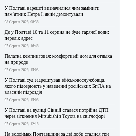
У Полтаві нарешті визначилися чим замінити
пам’ятник Петра І, який демонтували
08 Серпня 2026, 08:36
Де у Полтаві 10 та 11 серпня не буде гарячої води:
перелік адрес
07 Серпня 2026, 16:46
Палатка кемпинговая: комфортный дом для отдыха
на природе
07 Серпня 2026, 15:08
У Полтаві суд заарештував військовослужбовця,
якого підозрюють у наведенні російських БпЛА на
власний підрозділ
07 Серпня 2026, 15:06
У Полтаві на вулиці Сінній сталася потрійна ДТП
через зіткнення Mitsubishi з Toyota на світлофорі
07 Серпня 2026, 12:16
На водоймах Полтавщини за дві доби сталися три