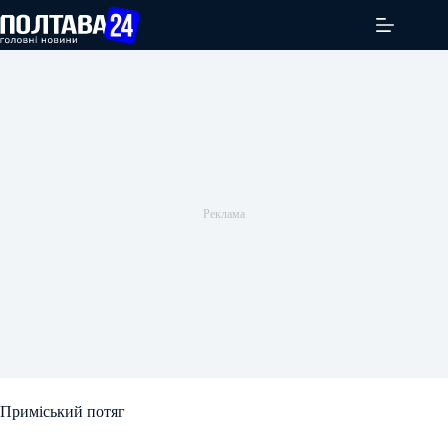
Перейти
до
вмісту
Приміський потяг