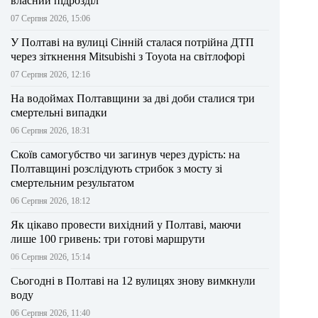
власний підрозділ
07 Серпня 2026, 15:06
У Полтаві на вулиці Сінній сталася потрійна ДТП
через зіткнення Mitsubishi з Toyota на світлофорі
07 Серпня 2026, 12:16
На водоймах Полтавщини за дві доби сталися три
смертельні випадки
06 Серпня 2026, 18:31
Скоїв самогубство чи загинув через дурість: на
Полтавщині розслідують стрибок з мосту зі
смертельним результатом
06 Серпня 2026, 18:12
Як цікаво провести вихідний у Полтаві, маючи
лише 100 гривень: три готові маршрути
06 Серпня 2026, 15:14
Сьогодні в Полтаві на 12 вулицях знову вимкнули
воду
06 Серпня 2026, 11:40