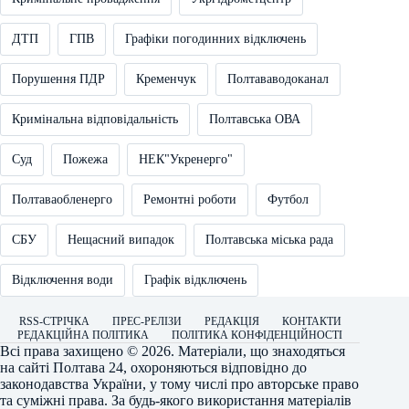
ДТП
ГПВ
Графіки погодинних відключень
Порушення ПДР
Кременчук
Полтававодоканал
Кримінальна відповідальність
Полтавська ОВА
Суд
Пожежа
НЕК"Укренерго"
Полтаваобленерго
Ремонтні роботи
Футбол
СБУ
Нещасний випадок
Полтавська міська рада
Відключення води
Графік відключень
RSS-СТРІЧКА
ПРЕС-РЕЛІЗИ
РЕДАКЦІЯ
КОНТАКТИ
РЕДАКЦІЙНА ПОЛІТИКА
ПОЛІТИКА КОНФІДЕНЦІЙНОСТІ
Всі права захищено © 2026. Матеріали, що знаходяться
на сайті
Полтава 24
, охороняються відповідно до
законодавства України, у тому числі про авторське право
та суміжні права. За будь-якого використання матеріалів