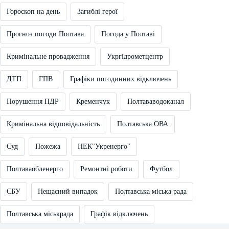
Гороскоп на день
Загиблі герої
Прогноз погоди Полтава
Погода у Полтаві
Кримінальне провадження
Укргідрометцентр
ДТП
ГПВ
Графіки погодинних відключень
Порушення ПДР
Кременчук
Полтававодоканал
Кримінальна відповідальність
Полтавська ОВА
Суд
Пожежа
НЕК"Укренерго"
Полтаваобленерго
Ремонтні роботи
Футбол
СБУ
Нещасний випадок
Полтавська міська рада
Полтавська міськрада
Графік відключень