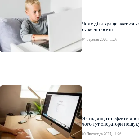
Чому діти краще вчаться че
сучасній освіті
04 Березня 2026, 11:07
Як підвищити ефективніст
чого тут оператори пошук
09 Листопада 2025, 11:26