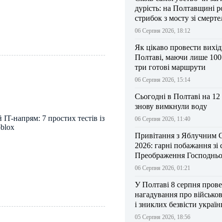
дурість: на Полтавщині р
стрибок з мосту зі смерт
результатом
06 Серпня 2026, 18:12
Як цікаво провести вихі
Полтаві, маючи лише 100
три готові маршрути
06 Серпня 2026, 15:14
Сьогодні в Полтаві на 12
знову вимкнули воду
IT-напрям: 7 простих тестів із
06 Серпня 2026, 11:40
oblox
Привітання з Яблучним 
2026: гарні побажання зі
Преображення Господньо
06 Серпня 2026, 01:21
У Полтаві 8 серпня прове
нагадування про військо
і зниклих безвісти україн
05 Серпня 2026, 18:56