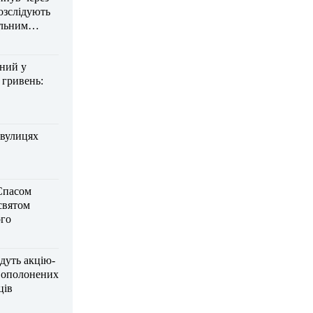
озслідують
ельним
дний у
 гривень:
 вулицях
Спасом
 святом
го
дуть акцію-
вополонених
ців