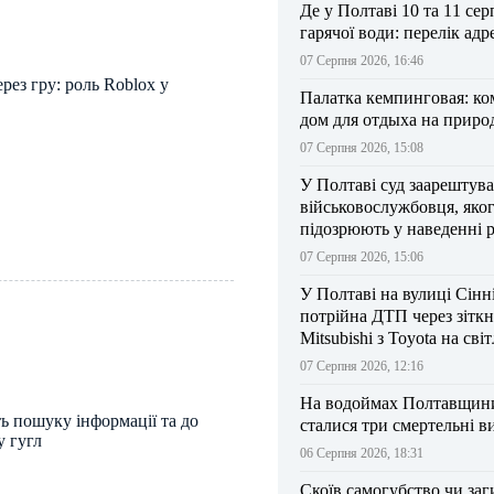
Де у Полтаві 10 та 11 сер
гарячої води: перелік адр
07 Серпня 2026, 16:46
рез гру: роль Roblox у
Палатка кемпинговая: к
дом для отдыха на приро
07 Серпня 2026, 15:08
У Полтаві суд заарештув
військовослужбовця, яко
підозрюють у наведенні 
БпЛА на власний підрозд
07 Серпня 2026, 15:06
У Полтаві на вулиці Сінн
потрійна ДТП через зітк
Mitsubishi з Toyota на сві
07 Серпня 2026, 12:16
На водоймах Полтавщини 
ь пошуку інформації та до
сталися три смертельні в
у гугл
06 Серпня 2026, 18:31
Скоїв самогубство чи заг