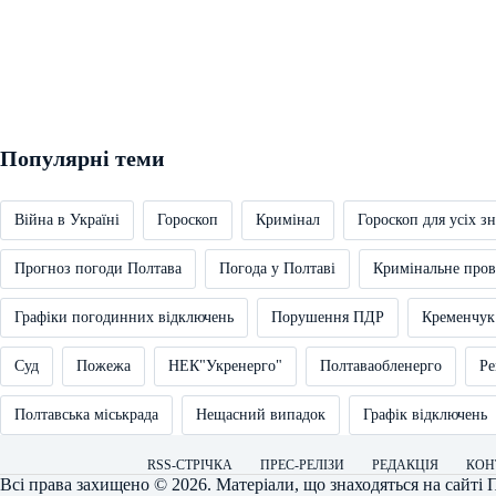
Популярні теми
Війна в Україні
Гороскоп
Кримінал
Гороскоп для усіх зн
Прогноз погоди Полтава
Погода у Полтаві
Кримінальне про
Графіки погодинних відключень
Порушення ПДР
Кременчук
Суд
Пожежа
НЕК"Укренерго"
Полтаваобленерго
Ре
Полтавська міськрада
Нещасний випадок
Графік відключень
RSS-СТРІЧКА
ПРЕС-РЕЛІЗИ
РЕДАКЦІЯ
КОН
Всі права захищено © 2026. Матеріали, що знаходяться на сайті
П