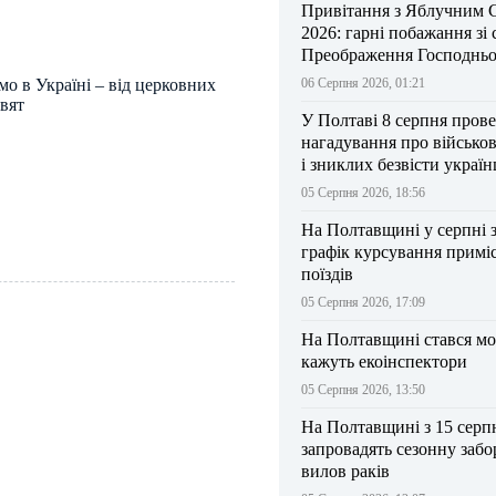
Привітання з Яблучним 
2026: гарні побажання зі
Преображення Господньо
мо в Україні – від церковних
06 Серпня 2026, 01:21
вят
У Полтаві 8 серпня прове
нагадування про військо
і зниклих безвісти україн
05 Серпня 2026, 18:56
На Полтавщині у серпні 
графік курсування примі
поїздів
05 Серпня 2026, 17:09
На Полтавщині стався мо
кажуть екоінспектори
05 Серпня 2026, 13:50
На Полтавщині з 15 серп
запровадять сезонну забо
вилов раків