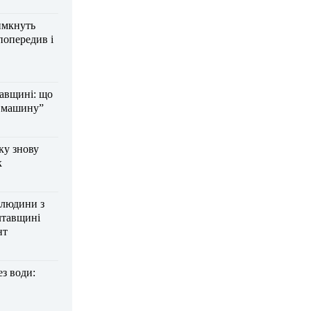
имкнуть
попередив і
тавщині: що
а машину”
ку знову
к
 людини з
лтавщині
нт
з води: