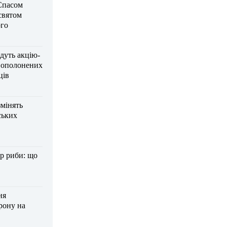
Спасом
 святом
го
дуть акцію-
вополонених
ців
змінять
ських
р риби: що
ня
рону на