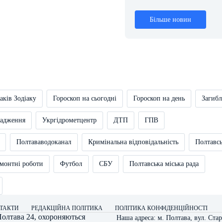
Більше новин
аків Зодіаку
Гороскоп на сьогодні
Гороскоп на день
Загибл
вадження
Укргідрометцентр
ДТП
ГПВ
Полтававодоканал
Кримінальна відповідальність
Полтавс
монтні роботи
Футбол
СБУ
Полтавська міська рада
ТАКТИ
РЕДАКЦІЙНА ПОЛІТИКА
ПОЛІТИКА КОНФІДЕНЦІЙНОСТІ
олтава 24
, охороняються
Наша адреса: м. Полтава, вул. Стар