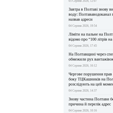
05 Серпня 2026, 12:07
Завтра в Полтаві знову в
воду: Полтававодоканал 
назвав адреси
04 Серпня 2026, 19:54
Ліміти на пальне на Пол
відомо про “100 літрів н
04 Серпня 2026, 17:45
На Полтавщині через спе
обмежили рух вантажіво
04 Серпня 2026, 16:12
Чергове порушення прав
боку ТЦКашників на По
розслідують на цей моме
04 Серпня 2026, 14:37
Знову частина Полтави бе
причина й перелік адрес
04 Серпня 2026, 10:16