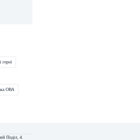
і герої
ька ОВА
ий Поділ, 4.