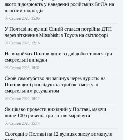
якого підозрюють у наведенні російських БпЛА на
власний підрозділ
07 Серпня 2026, 15:06
У Полтаві на вулиці Сінній сталася потрійна ДТП
через зіткнення Mitsubishi з Toyota на світлофорі
07 Серпня 2026, 12:16
На водоймах Полтавщини за дві доби сталися три
смертельні випадки
06 Серпня 2026, 18:31
Скоїв самогубство чи загинув через дурість: на
Полтавщині розслідують стрибок з мосту зі
смертельним результатом
06 Серпня 2026, 18:12
Як цікаво провести вихідний у Полтаві, маючи
лише 100 гривень: три готові маршрути
06 Серпня 2026, 15:14
Сьогодні в Полтаві на 12 вулицях знову вимкнули