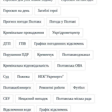
Гороскоп на день
Загиблі герої
Прогноз погоди Полтава
Погода у Полтаві
Кримінальне провадження
Укргідрометцентр
ДТП
ГПВ
Графіки погодинних відключень
Порушення ПДР
Кременчук
Полтававодоканал
Кримінальна відповідальність
Полтавська ОВА
Суд
Пожежа
НЕК"Укренерго"
Полтаваобленерго
Ремонтні роботи
Футбол
СБУ
Нещасний випадок
Полтавська міська рада
Відключення води
Графік відключень