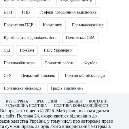
ДТП
ГПВ
Графіки погодинних відключень
Порушення ПДР
Кременчук
Полтававодоканал
Кримінальна відповідальність
Полтавська ОВА
Суд
Пожежа
НЕК"Укренерго"
Полтаваобленерго
Ремонтні роботи
Футбол
СБУ
Нещасний випадок
Полтавська міська рада
Полтавська міськрада
Графік відключень
RSS-СТРІЧКА
ПРЕС-РЕЛІЗИ
РЕДАКЦІЯ
КОНТАКТИ
РЕДАКЦІЙНА ПОЛІТИКА
ПОЛІТИКА КОНФІДЕНЦІЙНОСТІ
Всі права захищено © 2026. Матеріали, що знаходяться
на сайті
Полтава 24
, охороняються відповідно до
законодавства України, у тому числі про авторське право
та суміжні права. За будь-якого використання матеріалів