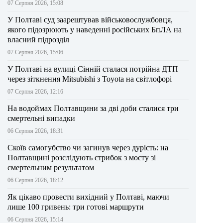
07 Серпня 2026, 15:08
У Полтаві суд заарештував військовослужбовця,
якого підозрюють у наведенні російських БпЛА на
власний підрозділ
07 Серпня 2026, 15:06
У Полтаві на вулиці Сінній сталася потрійна ДТП
через зіткнення Mitsubishi з Toyota на світлофорі
07 Серпня 2026, 12:16
На водоймах Полтавщини за дві доби сталися три
смертельні випадки
06 Серпня 2026, 18:31
Скоїв самогубство чи загинув через дурість: на
Полтавщині розслідують стрибок з мосту зі
смертельним результатом
06 Серпня 2026, 18:12
Як цікаво провести вихідний у Полтаві, маючи
лише 100 гривень: три готові маршрути
06 Серпня 2026, 15:14