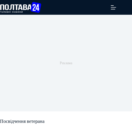
Перейти
до
вмісту
Посвідчення ветерана