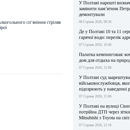
У Полтаві нарешті визна
замінити пам’ятник Петра
демонтували
алкогольного сп’яніння стріляв
08 Серпня 2026, 08:36
брої
Де у Полтаві 10 та 11 сер
гарячої води: перелік адр
07 Серпня 2026, 16:46
Палатка кемпинговая: к
дом для отдыха на приро
07 Серпня 2026, 15:08
У Полтаві суд заарештув
військовослужбовця, яко
підозрюють у наведенні 
БпЛА на власний підрозд
07 Серпня 2026, 15:06
У Полтаві на вулиці Сінн
потрійна ДТП через зітк
Mitsubishi з Toyota на сві
07 Серпня 2026, 12:16