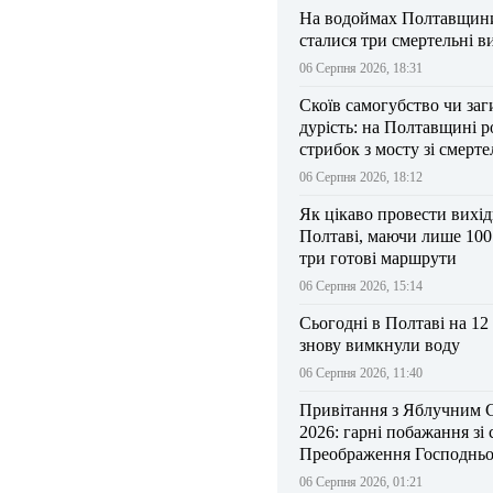
На водоймах Полтавщини 
сталися три смертельні в
06 Серпня 2026, 18:31
Скоїв самогубство чи заг
дурість: на Полтавщині р
стрибок з мосту зі смерт
результатом
06 Серпня 2026, 18:12
Як цікаво провести вихі
Полтаві, маючи лише 100
три готові маршрути
06 Серпня 2026, 15:14
Сьогодні в Полтаві на 12
знову вимкнули воду
06 Серпня 2026, 11:40
Привітання з Яблучним 
2026: гарні побажання зі
Преображення Господньо
06 Серпня 2026, 01:21