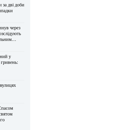
за дві доби
ипадки
инув через
озслідують
ельним
дний у
 гривень:
 вулицях
Спасом
 святом
го