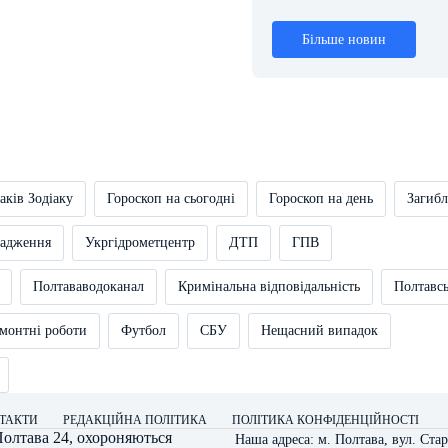
Більше новин
аків Зодіаку
Гороскоп на сьогодні
Гороскоп на день
Загибл
вадження
Укргідрометцентр
ДТП
ГПВ
Полтававодоканал
Кримінальна відповідальність
Полтавс
монтні роботи
Футбол
СБУ
Нещасний випадок
ТАКТИ
РЕДАКЦІЙНА ПОЛІТИКА
ПОЛІТИКА КОНФІДЕНЦІЙНОСТІ
олтава 24
, охороняються
Наша адреса: м. Полтава, вул. Стар