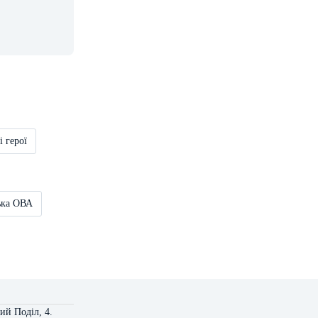
і герої
ька ОВА
ий Поділ, 4.