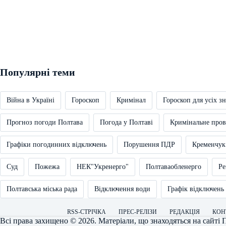
Популярні теми
Війна в Україні
Гороскоп
Кримінал
Гороскоп для усіх зн
Прогноз погоди Полтава
Погода у Полтаві
Кримінальне про
Графіки погодинних відключень
Порушення ПДР
Кременчук
Суд
Пожежа
НЕК"Укренерго"
Полтаваобленерго
Ре
Полтавська міська рада
Відключення води
Графік відключень
RSS-СТРІЧКА
ПРЕС-РЕЛІЗИ
РЕДАКЦІЯ
КОН
Всі права захищено © 2026. Матеріали, що знаходяться на сайті
П