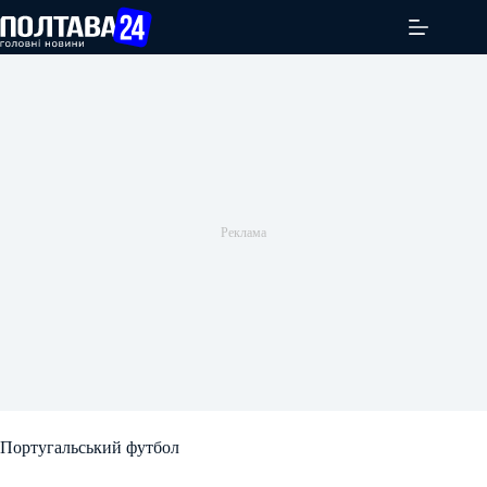
Перейти
до
вмісту
Португальський футбол