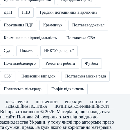
ДТП
ГПВ
Графіки погодинних відключень
Порушення ПДР
Кременчук
Полтававодоканал
Кримінальна відповідальність
Полтавська ОВА
Суд
Пожежа
НЕК"Укренерго"
Полтаваобленерго
Ремонтні роботи
Футбол
СБУ
Нещасний випадок
Полтавська міська рада
Полтавська міськрада
Графік відключень
RSS-СТРІЧКА
ПРЕС-РЕЛІЗИ
РЕДАКЦІЯ
КОНТАКТИ
РЕДАКЦІЙНА ПОЛІТИКА
ПОЛІТИКА КОНФІДЕНЦІЙНОСТІ
Всі права захищено © 2026. Матеріали, що знаходяться
на сайті
Полтава 24
, охороняються відповідно до
законодавства України, у тому числі про авторське право
та суміжні права. За будь-якого використання матеріалів