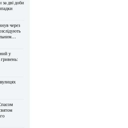
за дві доби
ипадки
инув через
озслідують
ельним
дний у
 гривень:
 вулицях
Спасом
 святом
го