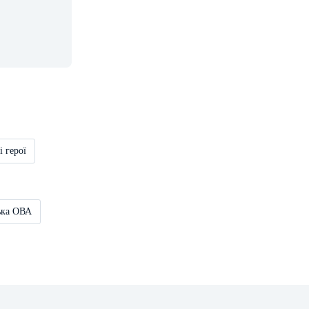
і герої
ька ОВА