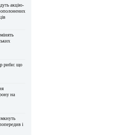
дуть акцію-
вополонених
ців
змінять
ських
р риби: що
ня
рону на
имкнуть
попередив і