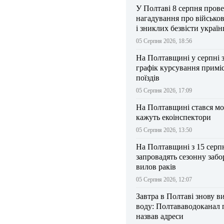
У Полтаві 8 серпня прове
нагадування про військо
і зниклих безвісти україн
05 Серпня 2026, 18:56
На Полтавщині у серпні 
графік курсування примі
поїздів
05 Серпня 2026, 17:09
На Полтавщині стався мо
кажуть екоінспектори
05 Серпня 2026, 13:50
На Полтавщині з 15 серп
запровадять сезонну забо
вилов раків
05 Серпня 2026, 12:07
Завтра в Полтаві знову в
воду: Полтававодоканал 
назвав адреси