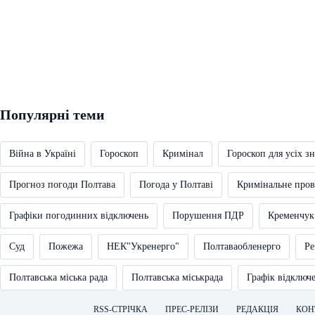
Популярні теми
Війна в Україні
Гороскоп
Кримінал
Гороскоп для усіх зн
Прогноз погоди Полтава
Погода у Полтаві
Кримінальне про
Графіки погодинних відключень
Порушення ПДР
Кременчук
Суд
Пожежа
НЕК"Укренерго"
Полтаваобленерго
Ре
Полтавська міська рада
Полтавська міськрада
Графік відключ
RSS-СТРІЧКА
ПРЕС-РЕЛІЗИ
РЕДАКЦІЯ
КОН