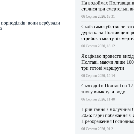
На водоймах Полтавщини 
сталися три смертельні в
06 Серпня 2026, 18:31
 порноділків: вони вербували
Скоїв самогубство чи заг
о
дурість: на Полтавщині р
стрибок з мосту зі смерт
результатом
06 Серпня 2026, 18:12
Як цікаво провести вихі
Полтаві, маючи лише 100
три готові маршрути
06 Серпня 2026, 15:14
Сьогодні в Полтаві на 12
знову вимкнули воду
06 Серпня 2026, 11:40
Привітання з Яблучним 
2026: гарні побажання зі
Преображення Господньо
06 Серпня 2026, 01:21