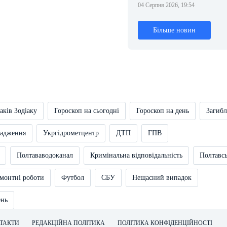
04 Серпня 2026, 19:54
Більше новин
аків Зодіаку
Гороскоп на сьогодні
Гороскоп на день
Загибл
вадження
Укргідрометцентр
ДТП
ГПВ
Полтававодоканал
Кримінальна відповідальність
Полтавс
монтні роботи
Футбол
СБУ
Нещасний випадок
ень
ТАКТИ
РЕДАКЦІЙНА ПОЛІТИКА
ПОЛІТИКА КОНФІДЕНЦІЙНОСТІ