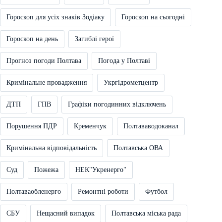
Гороскоп для усіх знаків Зодіаку
Гороскоп на сьогодні
Гороскоп на день
Загиблі герої
Прогноз погоди Полтава
Погода у Полтаві
Кримінальне провадження
Укргідрометцентр
ДТП
ГПВ
Графіки погодинних відключень
Порушення ПДР
Кременчук
Полтававодоканал
Кримінальна відповідальність
Полтавська ОВА
Суд
Пожежа
НЕК"Укренерго"
Полтаваобленерго
Ремонтні роботи
Футбол
СБУ
Нещасний випадок
Полтавська міська рада