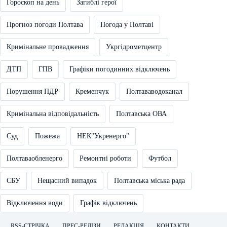
Гороскоп на день
Загиблі герої
Прогноз погоди Полтава
Погода у Полтаві
Кримінальне провадження
Укргідрометцентр
ДТП
ГПВ
Графіки погодинних відключень
Порушення ПДР
Кременчук
Полтававодоканал
Кримінальна відповідальність
Полтавська ОВА
Суд
Пожежа
НЕК"Укренерго"
Полтаваобленерго
Ремонтні роботи
Футбол
СБУ
Нещасний випадок
Полтавська міська рада
Відключення води
Графік відключень
RSS-СТРІЧКА
ПРЕС-РЕЛІЗИ
РЕДАКЦІЯ
КОНТАКТИ