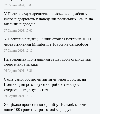
07 Серпня 2026, 15:08
У Полтаві суд заарештував військовослужбовця,
якого підозрюють у наведенні російських БпЛА на
власний підрозділ
07 Серпня 2026, 15:06
У Полтаві на вулиці Сінній сталася потрійна ДТП
через зіткнення Mitsubishi з Toyota на світлофорі
07 Серпня 2026, 12:16
На водоймах Полтавщини за дві доби сталися три
смертельні випадки
06 Серпня 2026, 18:31
Скоїв самогубство чи загинув через дурість: на
Полтавщині розслідують стрибок з мосту зі
смертельним результатом
06 Серпня 2026, 18:12
Як цікаво провести вихідний у Полтаві, маючи
лише 100 гривень: три готові маршрути