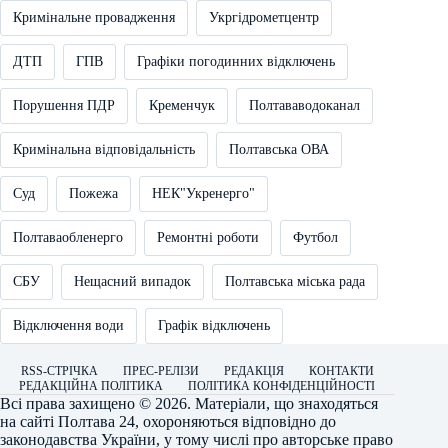
Кримінальне провадження
Укргідрометцентр
ДТП
ГПВ
Графіки погодинних відключень
Порушення ПДР
Кременчук
Полтававодоканал
Кримінальна відповідальність
Полтавська ОВА
Суд
Пожежа
НЕК"Укренерго"
Полтаваобленерго
Ремонтні роботи
Футбол
СБУ
Нещасний випадок
Полтавська міська рада
Відключення води
Графік відключень
RSS-СТРІЧКА
ПРЕС-РЕЛІЗИ
РЕДАКЦІЯ
КОНТАКТИ
РЕДАКЦІЙНА ПОЛІТИКА
ПОЛІТИКА КОНФІДЕНЦІЙНОСТІ
Всі права захищено © 2026. Матеріали, що знаходяться
на сайті
Полтава 24
, охороняються відповідно до
законодавства України, у тому числі про авторське право