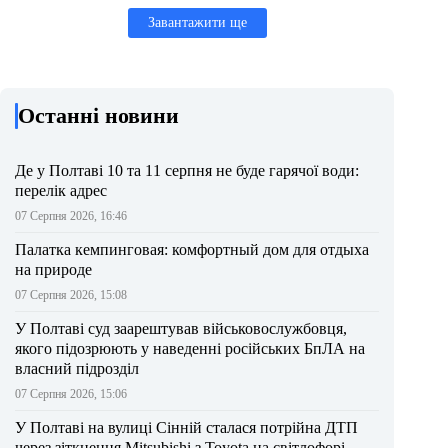
Завантажити ще
Останні новини
Де у Полтаві 10 та 11 серпня не буде гарячої води:
перелік адрес
07 Серпня 2026, 16:46
Палатка кемпинговая: комфортный дом для отдыха
на природе
07 Серпня 2026, 15:08
У Полтаві суд заарештував військовослужбовця,
якого підозрюють у наведенні російських БпЛА на
власний підрозділ
07 Серпня 2026, 15:06
У Полтаві на вулиці Сінній сталася потрійна ДТП
через зіткнення Mitsubishi з Toyota на світлофорі