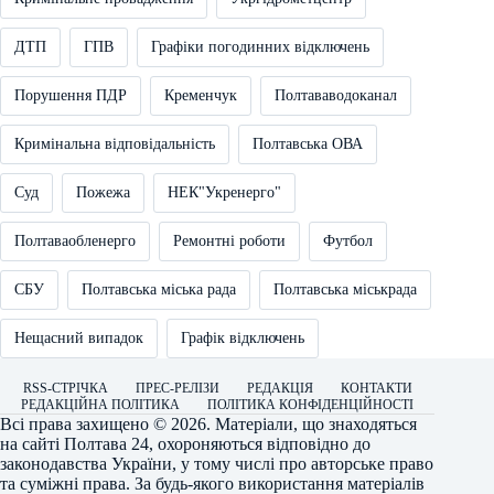
ДТП
ГПВ
Графіки погодинних відключень
Порушення ПДР
Кременчук
Полтававодоканал
Кримінальна відповідальність
Полтавська ОВА
Суд
Пожежа
НЕК"Укренерго"
Полтаваобленерго
Ремонтні роботи
Футбол
СБУ
Полтавська міська рада
Полтавська міськрада
Нещасний випадок
Графік відключень
RSS-СТРІЧКА
ПРЕС-РЕЛІЗИ
РЕДАКЦІЯ
КОНТАКТИ
РЕДАКЦІЙНА ПОЛІТИКА
ПОЛІТИКА КОНФІДЕНЦІЙНОСТІ
Всі права захищено © 2026. Матеріали, що знаходяться
на сайті
Полтава 24
, охороняються відповідно до
законодавства України, у тому числі про авторське право
та суміжні права. За будь-якого використання матеріалів