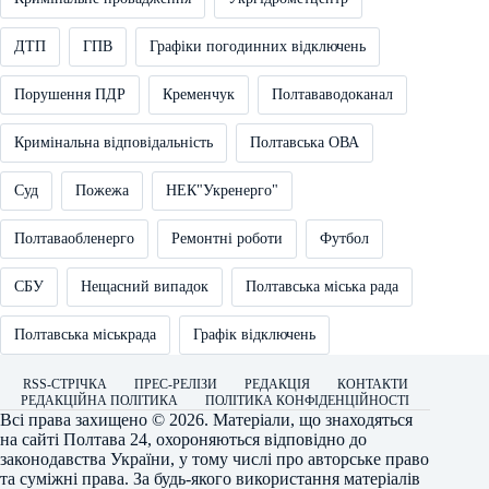
ДТП
ГПВ
Графіки погодинних відключень
Порушення ПДР
Кременчук
Полтававодоканал
Кримінальна відповідальність
Полтавська ОВА
Суд
Пожежа
НЕК"Укренерго"
Полтаваобленерго
Ремонтні роботи
Футбол
СБУ
Нещасний випадок
Полтавська міська рада
Полтавська міськрада
Графік відключень
RSS-СТРІЧКА
ПРЕС-РЕЛІЗИ
РЕДАКЦІЯ
КОНТАКТИ
РЕДАКЦІЙНА ПОЛІТИКА
ПОЛІТИКА КОНФІДЕНЦІЙНОСТІ
Всі права захищено © 2026. Матеріали, що знаходяться
на сайті
Полтава 24
, охороняються відповідно до
законодавства України, у тому числі про авторське право
та суміжні права. За будь-якого використання матеріалів