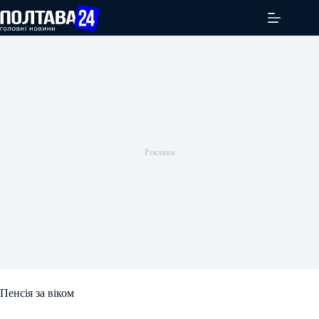
Перейти
до
вмісту
Пенсія за віком