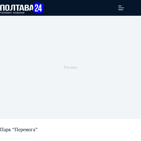
Перейти
до
вмісту
Парк “Перемога”