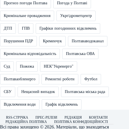
Прогноз погоди Полтава
Погода у Полтаві
Кримінальне провадження
Укргідрометцентр
ДТП
ГПВ
Графіки погодинних відключень
Порушення ПДР
Кременчук
Полтававодоканал
Кримінальна відповідальність
Полтавська ОВА
Суд
Пожежа
НЕК"Укренерго"
Полтаваобленерго
Ремонтні роботи
Футбол
СБУ
Нещасний випадок
Полтавська міська рада
Відключення води
Графік відключень
RSS-СТРІЧКА
ПРЕС-РЕЛІЗИ
РЕДАКЦІЯ
КОНТАКТИ
РЕДАКЦІЙНА ПОЛІТИКА
ПОЛІТИКА КОНФІДЕНЦІЙНОСТІ
Всі права захищено © 2026. Матеріали, що знаходяться