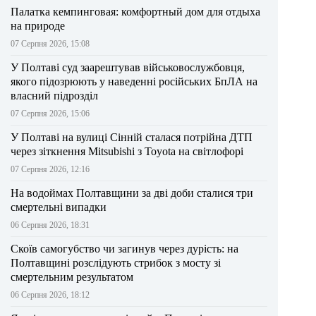
Палатка кемпинговая: комфортный дом для отдыха
на природе
07 Серпня 2026, 15:08
У Полтаві суд заарештував військовослужбовця,
якого підозрюють у наведенні російських БпЛА на
власний підрозділ
07 Серпня 2026, 15:06
У Полтаві на вулиці Сінній сталася потрійна ДТП
через зіткнення Mitsubishi з Toyota на світлофорі
07 Серпня 2026, 12:16
На водоймах Полтавщини за дві доби сталися три
смертельні випадки
06 Серпня 2026, 18:31
Скоїв самогубство чи загинув через дурість: на
Полтавщині розслідують стрибок з мосту зі
смертельним результатом
06 Серпня 2026, 18:12