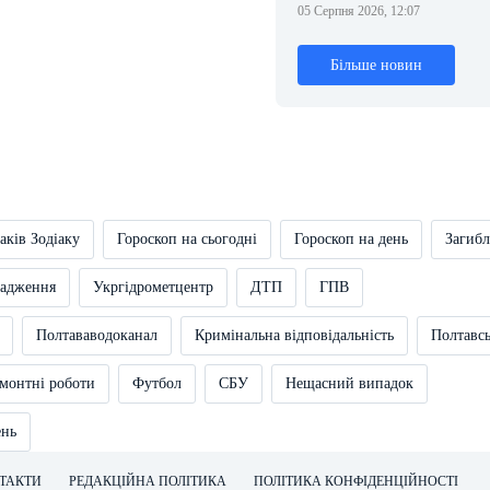
05 Серпня 2026, 12:07
Більше новин
аків Зодіаку
Гороскоп на сьогодні
Гороскоп на день
Загибл
вадження
Укргідрометцентр
ДТП
ГПВ
Полтававодоканал
Кримінальна відповідальність
Полтавс
монтні роботи
Футбол
СБУ
Нещасний випадок
ень
ТАКТИ
РЕДАКЦІЙНА ПОЛІТИКА
ПОЛІТИКА КОНФІДЕНЦІЙНОСТІ