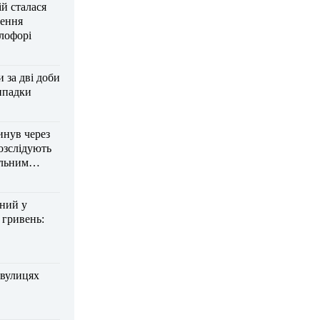
ій сталася
нення
тлофорі
за дві доби
ипадки
инув через
озслідують
ельним
дний у
 гривень:
 вулицях