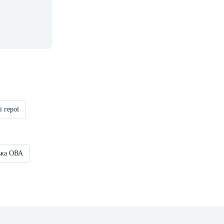
і герої
ька ОВА