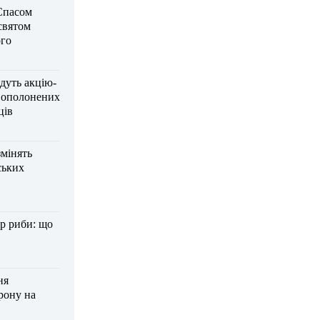
Спасом
 святом
го
дуть акцію-
вополонених
ців
змінять
ських
р риби: що
ня
рону на