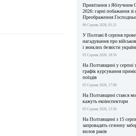
Привітання з Яблучним 
2026: гарні побажання зі
Преображення Господньо
06 Серпня 2026, 01:21
У Полтаві 8 серпня прове
нагадування про військо
і зниклих безвісти україн
05 Серпня 2026, 18:56
На Полтавщині у серпні 
графік курсування примі
поїздів
05 Серпня 2026, 17:09
На Полтавщині стався мо
кажуть екоінспектори
05 Серпня 2026, 13:50
На Полтавщині з 15 серп
запровадять сезонну забо
вилов раків