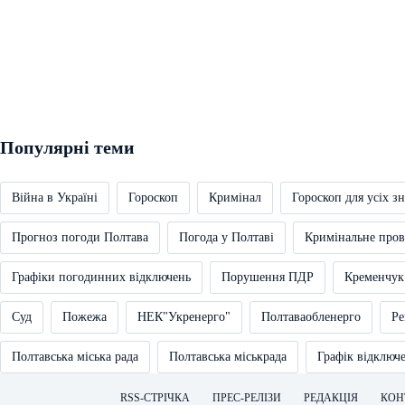
Популярні теми
Війна в Україні
Гороскоп
Кримінал
Гороскоп для усіх зн
Прогноз погоди Полтава
Погода у Полтаві
Кримінальне про
Графіки погодинних відключень
Порушення ПДР
Кременчук
Суд
Пожежа
НЕК"Укренерго"
Полтаваобленерго
Ре
Полтавська міська рада
Полтавська міськрада
Графік відключ
RSS-СТРІЧКА
ПРЕС-РЕЛІЗИ
РЕДАКЦІЯ
КОН