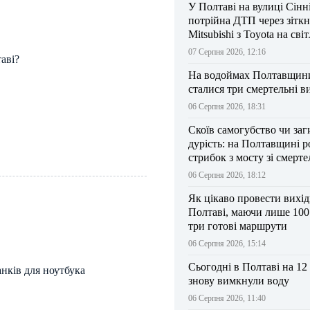
У Полтаві на вулиці Сінн
потрійна ДТП через зітк
Mitsubishi з Toyota на сві
07 Серпня 2026, 12:16
аві?
На водоймах Полтавщини 
сталися три смертельні в
06 Серпня 2026, 18:31
Скоїв самогубство чи заг
дурість: на Полтавщині р
стрибок з мосту зі смерт
результатом
06 Серпня 2026, 18:12
Як цікаво провести вихі
Полтаві, маючи лише 100
три готові маршрути
06 Серпня 2026, 15:14
Сьогодні в Полтаві на 12
нків для ноутбука
знову вимкнули воду
06 Серпня 2026, 11:40