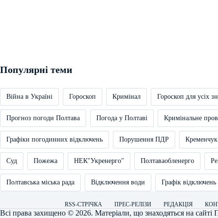
Популярні теми
Війна в Україні
Гороскоп
Кримінал
Гороскоп для усіх зн
Прогноз погоди Полтава
Погода у Полтаві
Кримінальне про
Графіки погодинних відключень
Порушення ПДР
Кременчук
Суд
Пожежа
НЕК"Укренерго"
Полтаваобленерго
Ре
Полтавська міська рада
Відключення води
Графік відключень
RSS-СТРІЧКА
ПРЕС-РЕЛІЗИ
РЕДАКЦІЯ
КОН
Всі права захищено © 2026. Матеріали, що знаходяться на сайті
П