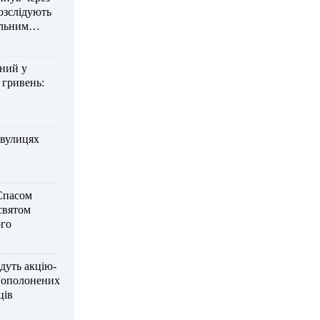
озслідують
ельним
дний у
 гривень:
 вулицях
Спасом
 святом
го
дуть акцію-
вополонених
ців