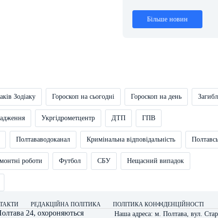
Більше новин
аків Зодіаку
Гороскоп на сьогодні
Гороскоп на день
Загибл
вадження
Укргідрометцентр
ДТП
ГПВ
Полтававодоканал
Кримінальна відповідальність
Полтавс
монтні роботи
Футбол
СБУ
Нещасний випадок
ТАКТИ
РЕДАКЦІЙНА ПОЛІТИКА
ПОЛІТИКА КОНФІДЕНЦІЙНОСТІ
олтава 24
, охороняються
Наша адреса: м. Полтава, вул. Стар