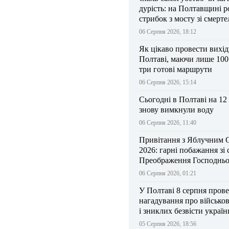
дурість: на Полтавщині р
стрибок з мосту зі смерт
результатом
06 Серпня 2026, 18:12
Як цікаво провести вихі
Полтаві, маючи лише 100
три готові маршрути
06 Серпня 2026, 15:14
Сьогодні в Полтаві на 12
знову вимкнули воду
06 Серпня 2026, 11:40
Привітання з Яблучним 
2026: гарні побажання зі
Преображення Господньо
06 Серпня 2026, 01:21
У Полтаві 8 серпня прове
нагадування про військо
і зниклих безвісти україн
05 Серпня 2026, 18:56