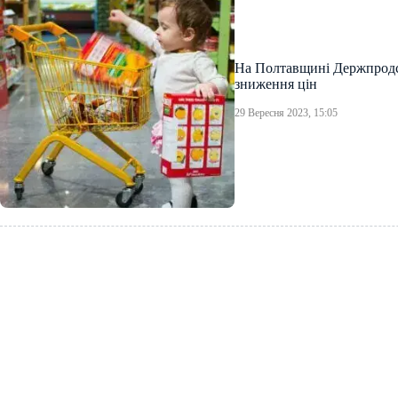
На Полтавщині Держпрод
зниження цін
29 Вересня 2023, 15:05