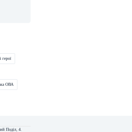
і герої
ька ОВА
ий Поділ, 4.