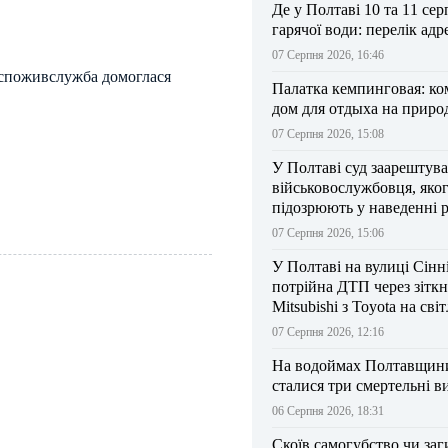
Де у Полтаві 10 та 11 сер
гарячої води: перелік адр
07 Серпня 2026, 16:46
споживслужба домоглася
Палатка кемпинговая: к
дом для отдыха на приро
07 Серпня 2026, 15:08
У Полтаві суд заарештув
військовослужбовця, яко
підозрюють у наведенні 
БпЛА на власний підрозд
07 Серпня 2026, 15:06
У Полтаві на вулиці Сінн
потрійна ДТП через зітк
Mitsubishi з Toyota на сві
07 Серпня 2026, 12:16
На водоймах Полтавщини 
сталися три смертельні в
06 Серпня 2026, 18:31
Скоїв самогубство чи заг