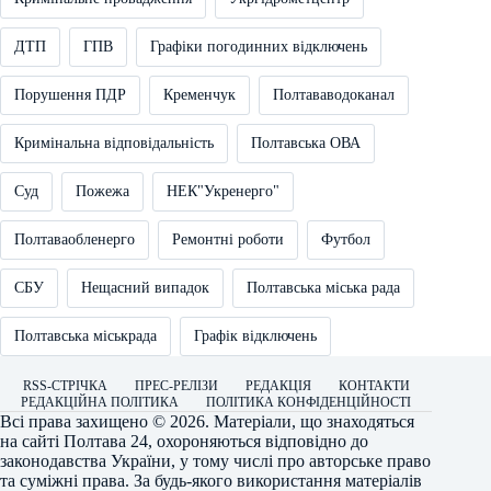
ДТП
ГПВ
Графіки погодинних відключень
Порушення ПДР
Кременчук
Полтававодоканал
Кримінальна відповідальність
Полтавська ОВА
Суд
Пожежа
НЕК"Укренерго"
Полтаваобленерго
Ремонтні роботи
Футбол
СБУ
Нещасний випадок
Полтавська міська рада
Полтавська міськрада
Графік відключень
RSS-СТРІЧКА
ПРЕС-РЕЛІЗИ
РЕДАКЦІЯ
КОНТАКТИ
РЕДАКЦІЙНА ПОЛІТИКА
ПОЛІТИКА КОНФІДЕНЦІЙНОСТІ
Всі права захищено © 2026. Матеріали, що знаходяться
на сайті
Полтава 24
, охороняються відповідно до
законодавства України, у тому числі про авторське право
та суміжні права. За будь-якого використання матеріалів