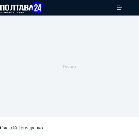
Перейти
до
вмісту
Олексій Гончаренко