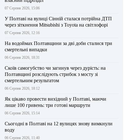
власний підрозділ
07 Серпня 2026, 15:06
У Полтаві на вулиці Сінній сталася потрійна ДТП
через зіткнення Mitsubishi з Toyota на світлофорі
07 Серпня 2026, 12:16
На водоймах Полтавщини за дві доби сталися три
смертельні випадки
06 Серпня 2026, 18:31
Скоїв самогубство чи загинув через дурість: на
Полтавщині розслідують стрибок з мосту зі
смертельним результатом
06 Серпня 2026, 18:12
Як цікаво провести вихідний у Полтаві, маючи
лише 100 гривень: три готові маршрути
06 Серпня 2026, 15:14
Сьогодні в Полтаві на 12 вулицях знову вимкнули
воду
06 Серпня 2026, 11:40