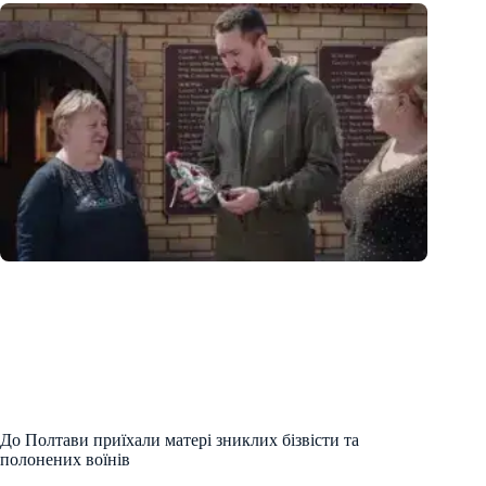
До Полтави приїхали матері зниклих бізвісти та
полонених воїнів