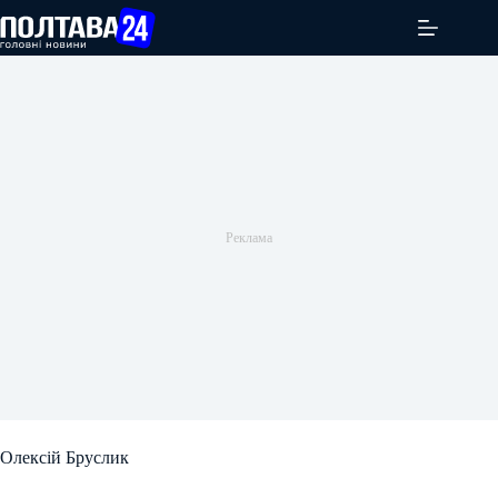
Перейти
до
вмісту
Олексій Бруслик