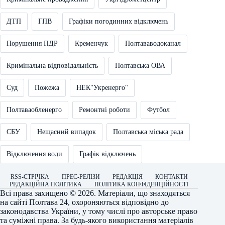
ДТП
ГПВ
Графіки погодинних відключень
Порушення ПДР
Кременчук
Полтававодоканал
Кримінальна відповідальність
Полтавська ОВА
Суд
Пожежа
НЕК"Укренерго"
Полтаваобленерго
Ремонтні роботи
Футбол
СБУ
Нещасний випадок
Полтавська міська рада
Відключення води
Графік відключень
RSS-СТРІЧКА
ПРЕС-РЕЛІЗИ
РЕДАКЦІЯ
КОНТАКТИ
РЕДАКЦІЙНА ПОЛІТИКА
ПОЛІТИКА КОНФІДЕНЦІЙНОСТІ
Всі права захищено © 2026. Матеріали, що знаходяться
на сайті
Полтава 24
, охороняються відповідно до
законодавства України, у тому числі про авторське право
та суміжні права. За будь-якого використання матеріалів