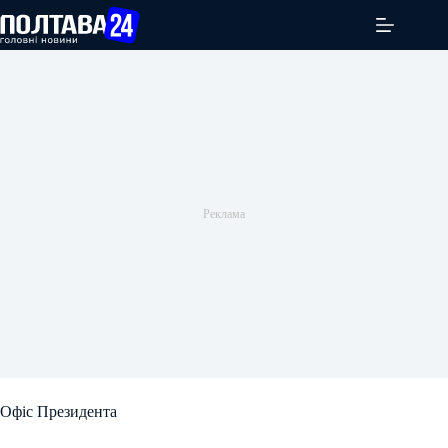
Перейти
до
вмісту
Офіс Президента