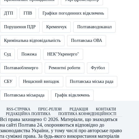
ДТП
ГПВ
Графіки погодинних відключень
Порушення ПДР
Кременчук
Полтававодоканал
Кримінальна відповідальність
Полтавська ОВА
Суд
Пожежа
НЕК"Укренерго"
Полтаваобленерго
Ремонтні роботи
Футбол
СБУ
Нещасний випадок
Полтавська міська рада
Полтавська міськрада
Графік відключень
RSS-СТРІЧКА
ПРЕС-РЕЛІЗИ
РЕДАКЦІЯ
КОНТАКТИ
РЕДАКЦІЙНА ПОЛІТИКА
ПОЛІТИКА КОНФІДЕНЦІЙНОСТІ
Всі права захищено © 2026. Матеріали, що знаходяться
на сайті
Полтава 24
, охороняються відповідно до
законодавства України, у тому числі про авторське право
та суміжні права. За будь-якого використання матеріалів