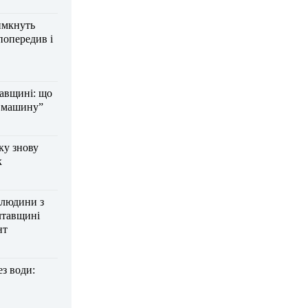
имкнуть
попередив і
тавщині: що
а машину”
ку знову
к
 людини з
лтавщині
нт
з води: