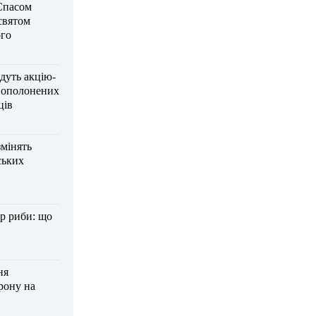
Спасом
 святом
го
дуть акцію-
вополонених
ців
змінять
ських
р риби: що
ня
рону на