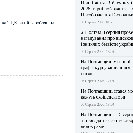
Привітання з Яблучним 
2026: гарні побажання зі
Преображення Господньо
ика ТЦК, який заробляв на
06 Серпня 2026, 01:21
У Полтаві 8 серпня прове
нагадування про військо
і зниклих безвісти україн
05 Серпня 2026, 18:56
На Полтавщині у серпні 
графік курсування примі
поїздів
05 Серпня 2026, 17:09
На Полтавщині стався мо
кажуть екоінспектори
05 Серпня 2026, 13:50
На Полтавщині з 15 серп
запровадять сезонну забо
вилов раків