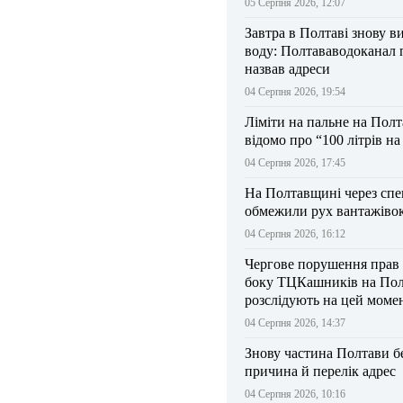
05 Серпня 2026, 12:07
Завтра в Полтаві знову в
воду: Полтававодоканал 
назвав адреси
04 Серпня 2026, 19:54
Ліміти на пальне на Пол
відомо про “100 літрів н
04 Серпня 2026, 17:45
На Полтавщині через спе
обмежили рух вантажіво
04 Серпня 2026, 16:12
Чергове порушення прав
боку ТЦКашників на По
розслідують на цей моме
04 Серпня 2026, 14:37
Знову частина Полтави бе
причина й перелік адрес
04 Серпня 2026, 10:16