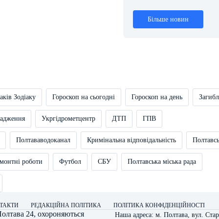
Більше новин
аків Зодіаку
Гороскоп на сьогодні
Гороскоп на день
Загибл
вадження
Укргідрометцентр
ДТП
ГПВ
Полтававодоканал
Кримінальна відповідальність
Полтавс
монтні роботи
Футбол
СБУ
Полтавська міська рада
ТАКТИ
РЕДАКЦІЙНА ПОЛІТИКА
ПОЛІТИКА КОНФІДЕНЦІЙНОСТІ
олтава 24
, охороняються
Наша адреса: м. Полтава, вул. Стар