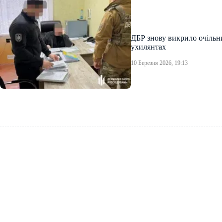
ДБР знову викрило очільн
ухилянтах
10 Березня 2026, 19:13