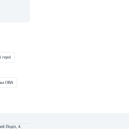
і герої
ька ОВА
ий Поділ, 4.