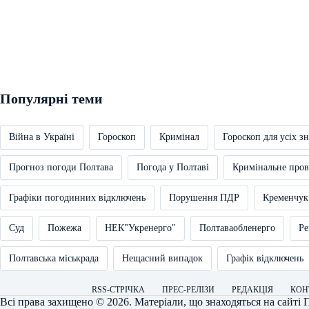
Популярні теми
Війна в Україні
Гороскоп
Кримінал
Гороскоп для усіх зн
Прогноз погоди Полтава
Погода у Полтаві
Кримінальне про
Графіки погодинних відключень
Порушення ПДР
Кременчук
Суд
Пожежа
НЕК"Укренерго"
Полтаваобленерго
Ре
Полтавська міськрада
Нещасний випадок
Графік відключень
RSS-СТРІЧКА
ПРЕС-РЕЛІЗИ
РЕДАКЦІЯ
КОН
Всі права захищено © 2026. Матеріали, що знаходяться на сайті
П