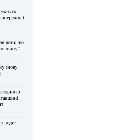
имкнуть
попередив і
тавщині: що
а машину”
ку знову
к
 людини з
лтавщині
нт
з води: