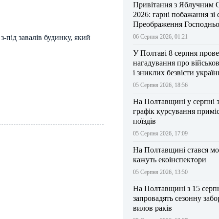
Привітання з Яблучним 
2026: гарні побажання зі
Преображення Господньо
з-під завалів будинку, який
06 Серпня 2026, 01:21
У Полтаві 8 серпня прове
нагадування про військо
і зниклих безвісти україн
05 Серпня 2026, 18:56
На Полтавщині у серпні 
графік курсування примі
поїздів
05 Серпня 2026, 17:09
На Полтавщині стався мо
кажуть екоінспектори
05 Серпня 2026, 13:50
На Полтавщині з 15 серп
запровадять сезонну забо
вилов раків