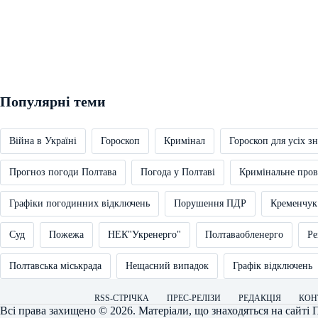
Популярні теми
Війна в Україні
Гороскоп
Кримінал
Гороскоп для усіх зн
Прогноз погоди Полтава
Погода у Полтаві
Кримінальне про
Графіки погодинних відключень
Порушення ПДР
Кременчук
Суд
Пожежа
НЕК"Укренерго"
Полтаваобленерго
Ре
Полтавська міськрада
Нещасний випадок
Графік відключень
RSS-СТРІЧКА
ПРЕС-РЕЛІЗИ
РЕДАКЦІЯ
КОН
Всі права захищено © 2026. Матеріали, що знаходяться на сайті
П