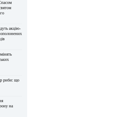
Спасом
 святом
го
дуть акцію-
вополонених
ців
змінять
ських
р риби: що
ня
рону на