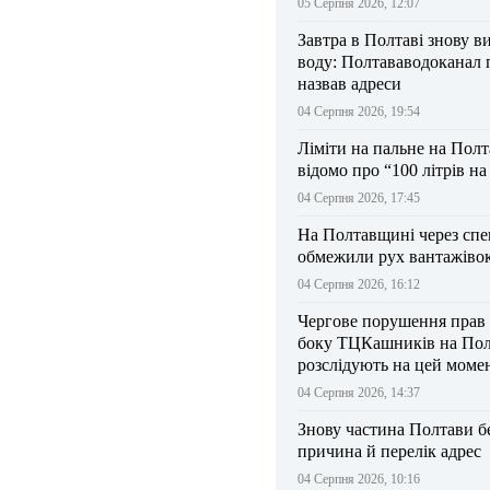
05 Серпня 2026, 12:07
Завтра в Полтаві знову в
воду: Полтававодоканал 
назвав адреси
04 Серпня 2026, 19:54
Ліміти на пальне на Пол
відомо про “100 літрів н
04 Серпня 2026, 17:45
На Полтавщині через спе
обмежили рух вантажіво
04 Серпня 2026, 16:12
Чергове порушення прав
боку ТЦКашників на По
розслідують на цей моме
04 Серпня 2026, 14:37
Знову частина Полтави бе
причина й перелік адрес
04 Серпня 2026, 10:16