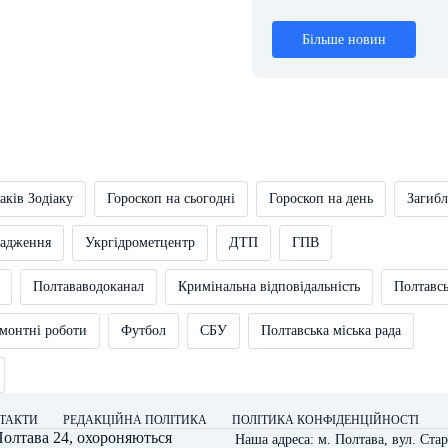
Більше новин
аків Зодіаку
Гороскоп на сьогодні
Гороскоп на день
Загибл
вадження
Укргідрометцентр
ДТП
ГПВ
Полтававодоканал
Кримінальна відповідальність
Полтавс
монтні роботи
Футбол
СБУ
Полтавська міська рада
ТАКТИ
РЕДАКЦІЙНА ПОЛІТИКА
ПОЛІТИКА КОНФІДЕНЦІЙНОСТІ
олтава 24
, охороняються
Наша адреса: м. Полтава, вул. Стар