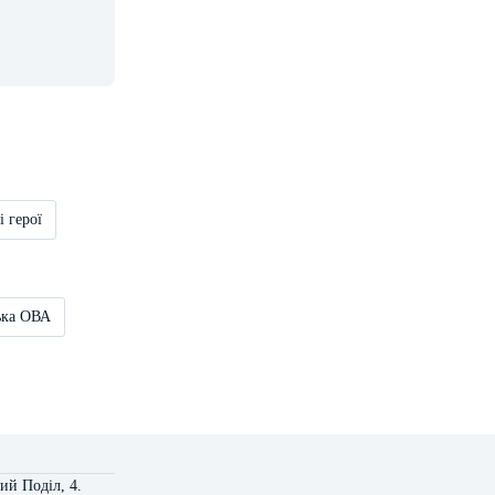
і герої
ька ОВА
ий Поділ, 4.