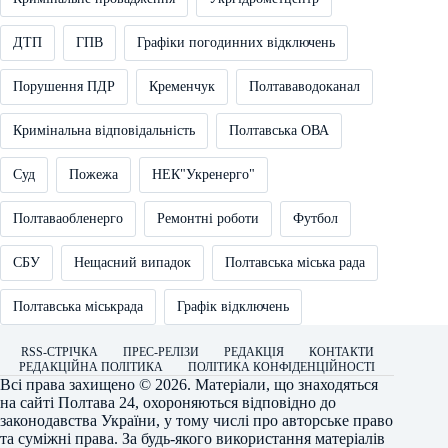
ДТП
ГПВ
Графіки погодинних відключень
Порушення ПДР
Кременчук
Полтававодоканал
Кримінальна відповідальність
Полтавська ОВА
Суд
Пожежа
НЕК"Укренерго"
Полтаваобленерго
Ремонтні роботи
Футбол
СБУ
Нещасний випадок
Полтавська міська рада
Полтавська міськрада
Графік відключень
RSS-СТРІЧКА
ПРЕС-РЕЛІЗИ
РЕДАКЦІЯ
КОНТАКТИ
РЕДАКЦІЙНА ПОЛІТИКА
ПОЛІТИКА КОНФІДЕНЦІЙНОСТІ
Всі права захищено © 2026. Матеріали, що знаходяться
на сайті
Полтава 24
, охороняються відповідно до
законодавства України, у тому числі про авторське право
та суміжні права. За будь-якого використання матеріалів