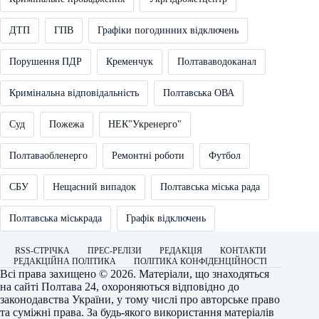
ДТП
ГПВ
Графіки погодинних відключень
Порушення ПДР
Кременчук
Полтававодоканал
Кримінальна відповідальність
Полтавська ОВА
Суд
Пожежа
НЕК"Укренерго"
Полтаваобленерго
Ремонтні роботи
Футбол
СБУ
Нещасний випадок
Полтавська міська рада
Полтавська міськрада
Графік відключень
RSS-СТРІЧКА
ПРЕС-РЕЛІЗИ
РЕДАКЦІЯ
КОНТАКТИ
РЕДАКЦІЙНА ПОЛІТИКА
ПОЛІТИКА КОНФІДЕНЦІЙНОСТІ
Всі права захищено © 2026. Матеріали, що знаходяться
на сайті
Полтава 24
, охороняються відповідно до
законодавства України, у тому числі про авторське право
та суміжні права. За будь-якого використання матеріалів