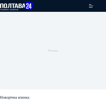
Перейти
до
вмісту
Новорічна ялинка