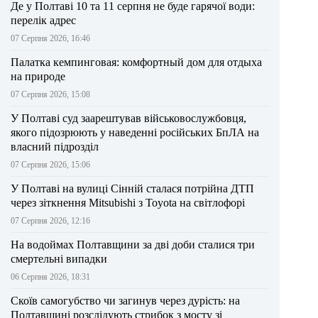
Де у Полтаві 10 та 11 серпня не буде гарячої води:
перелік адрес
07 Серпня 2026, 16:46
Палатка кемпинговая: комфортный дом для отдыха
на природе
07 Серпня 2026, 15:08
У Полтаві суд заарештував військовослужбовця,
якого підозрюють у наведенні російських БпЛА на
власний підрозділ
07 Серпня 2026, 15:06
У Полтаві на вулиці Сінній сталася потрійна ДТП
через зіткнення Mitsubishi з Toyota на світлофорі
07 Серпня 2026, 12:16
На водоймах Полтавщини за дві доби сталися три
смертельні випадки
06 Серпня 2026, 18:31
Скоїв самогубство чи загинув через дурість: на
Полтавщині розслідують стрибок з мосту зі