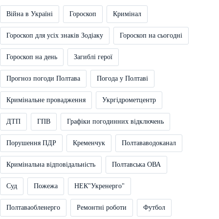
Війна в Україні
Гороскоп
Кримінал
Гороскоп для усіх знаків Зодіаку
Гороскоп на сьогодні
Гороскоп на день
Загиблі герої
Прогноз погоди Полтава
Погода у Полтаві
Кримінальне провадження
Укргідрометцентр
ДТП
ГПВ
Графіки погодинних відключень
Порушення ПДР
Кременчук
Полтававодоканал
Кримінальна відповідальність
Полтавська ОВА
Суд
Пожежа
НЕК"Укренерго"
Полтаваобленерго
Ремонтні роботи
Футбол