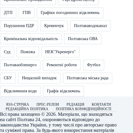
ДТП
ГПВ
Графіки погодинних відключень
Порушення ПДР
Кременчук
Полтававодоканал
Кримінальна відповідальність
Полтавська ОВА
Суд
Пожежа
НЕК"Укренерго"
Полтаваобленерго
Ремонтні роботи
Футбол
СБУ
Нещасний випадок
Полтавська міська рада
Відключення води
Графік відключень
RSS-СТРІЧКА
ПРЕС-РЕЛІЗИ
РЕДАКЦІЯ
КОНТАКТИ
РЕДАКЦІЙНА ПОЛІТИКА
ПОЛІТИКА КОНФІДЕНЦІЙНОСТІ
Всі права захищено © 2026. Матеріали, що знаходяться
на сайті
Полтава 24
, охороняються відповідно до
законодавства України, у тому числі про авторське право
та суміжні права. За будь-якого використання матеріалів