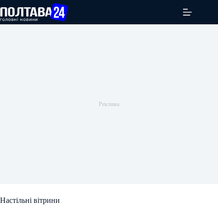
Перейти
до
вмісту
Настільні вітрини