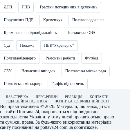
ДТП
ГПВ
Графіки погодинних відключень
Порушення ПДР
Кременчук
Полтававодоканал
Кримінальна відповідальність
Полтавська ОВА
Суд
Пожежа
НЕК"Укренерго"
Полтаваобленерго
Ремонтні роботи
Футбол
СБУ
Нещасний випадок
Полтавська міська рада
Полтавська міськрада
Графік відключень
RSS-СТРІЧКА
ПРЕС-РЕЛІЗИ
РЕДАКЦІЯ
КОНТАКТИ
РЕДАКЦІЙНА ПОЛІТИКА
ПОЛІТИКА КОНФІДЕНЦІЙНОСТІ
Всі права захищено © 2026. Матеріали, що знаходяться
на сайті
Полтава 24
, охороняються відповідно до
законодавства України, у тому числі про авторське право
та суміжні права. За будь-якого використання матеріалів
сайту посилання на
poltava24.com.ua
обов'язкове.