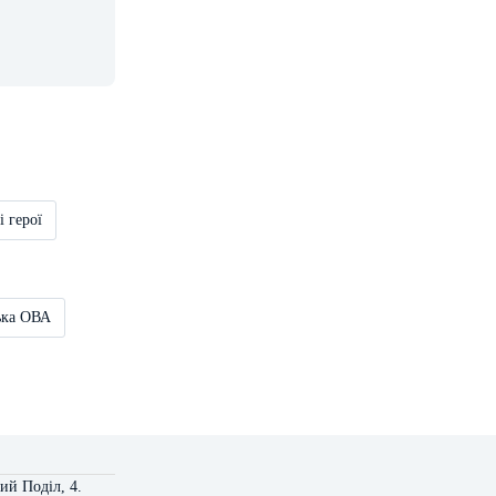
і герої
ька ОВА
ий Поділ, 4.