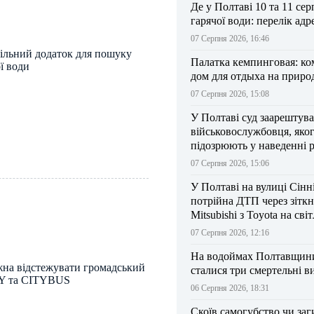
Де у Полтаві 10 та 11 сер
гарячої води: перелік адр
07 Серпня 2026, 16:46
ільний додаток для пошуку
Палатка кемпинговая: к
ї води
дом для отдыха на приро
07 Серпня 2026, 15:08
У Полтаві суд заарештув
військовослужбовця, яко
підозрюють у наведенні 
БпЛА на власний підрозд
07 Серпня 2026, 15:06
У Полтаві на вулиці Сінн
потрійна ДТП через зітк
Mitsubishi з Toyota на сві
07 Серпня 2026, 12:16
На водоймах Полтавщини 
ожна відстежувати громадський
сталися три смертельні в
Y та CITYBUS
06 Серпня 2026, 18:31
Скоїв самогубство чи заг