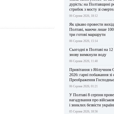
дурість: на Полтавщині р
стрибок з мосту зі смерт
результатом
06 Серпня 2026, 18:12
Як цікаво провести вихі
Полтаві, маючи лише 100
три готові маршрути
06 Серпня 2026, 15:14
Сьогодні в Полтаві на 12
знову вимкнули воду
06 Серпня 2026, 11:40
Привітання з Яблучним 
2026: гарні побажання зі
Преображення Господньо
06 Серпня 2026, 01:21
У Полтаві 8 серпня прове
нагадування про військо
і зниклих безвісти україн
05 Серпня 2026, 18:56