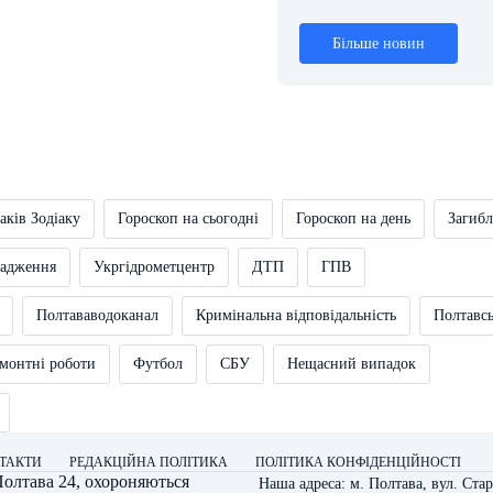
Більше новин
аків Зодіаку
Гороскоп на сьогодні
Гороскоп на день
Загибл
вадження
Укргідрометцентр
ДТП
ГПВ
Полтававодоканал
Кримінальна відповідальність
Полтавс
монтні роботи
Футбол
СБУ
Нещасний випадок
ТАКТИ
РЕДАКЦІЙНА ПОЛІТИКА
ПОЛІТИКА КОНФІДЕНЦІЙНОСТІ
олтава 24
, охороняються
Наша адреса: м. Полтава, вул. Стар