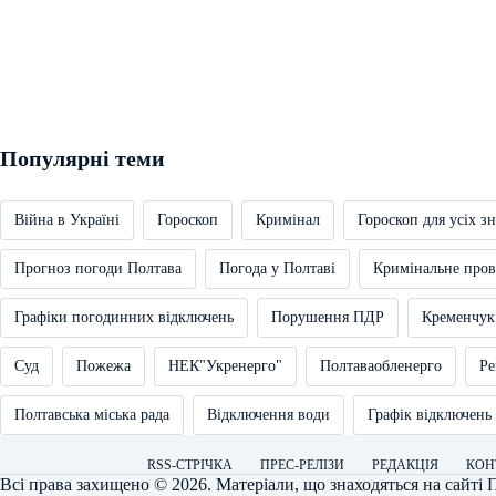
Популярні теми
Війна в Україні
Гороскоп
Кримінал
Гороскоп для усіх зн
Прогноз погоди Полтава
Погода у Полтаві
Кримінальне про
Графіки погодинних відключень
Порушення ПДР
Кременчук
Суд
Пожежа
НЕК"Укренерго"
Полтаваобленерго
Ре
Полтавська міська рада
Відключення води
Графік відключень
RSS-СТРІЧКА
ПРЕС-РЕЛІЗИ
РЕДАКЦІЯ
КОН
Всі права захищено © 2026. Матеріали, що знаходяться на сайті
П