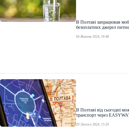
В Полтаві запрацював моб
безоплатних джерел питно
04 Жовтня 2024, 18:48
В Полтаві від сьогодні м
транспорт через EASYWA
29 Лютого 2024, 15:20