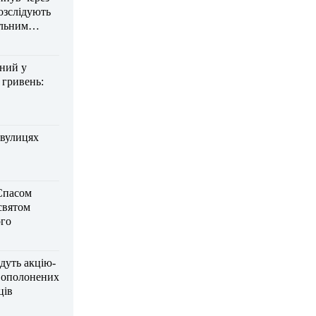
озслідують
ельним
дний у
 гривень:
 вулицях
Спасом
 святом
го
дуть акцію-
вополонених
ців