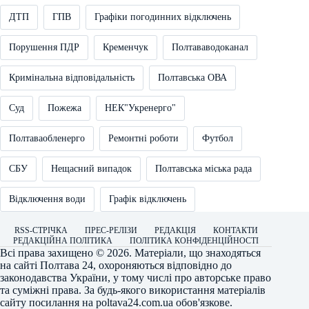
ДТП
ГПВ
Графіки погодинних відключень
Порушення ПДР
Кременчук
Полтававодоканал
Кримінальна відповідальність
Полтавська ОВА
Суд
Пожежа
НЕК"Укренерго"
Полтаваобленерго
Ремонтні роботи
Футбол
СБУ
Нещасний випадок
Полтавська міська рада
Відключення води
Графік відключень
RSS-СТРІЧКА
ПРЕС-РЕЛІЗИ
РЕДАКЦІЯ
КОНТАКТИ
РЕДАКЦІЙНА ПОЛІТИКА
ПОЛІТИКА КОНФІДЕНЦІЙНОСТІ
Всі права захищено © 2026. Матеріали, що знаходяться
на сайті
Полтава 24
, охороняються відповідно до
законодавства України, у тому числі про авторське право
та суміжні права. За будь-якого використання матеріалів
сайту посилання на
poltava24.com.ua
обов'язкове.