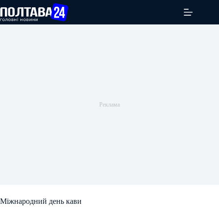
Перейти
до
вмісту
Міжнародний день кави