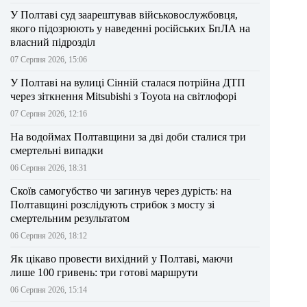
У Полтаві суд заарештував військовослужбовця,
якого підозрюють у наведенні російських БпЛА на
власний підрозділ
07 Серпня 2026, 15:06
У Полтаві на вулиці Сінній сталася потрійна ДТП
через зіткнення Mitsubishi з Toyota на світлофорі
07 Серпня 2026, 12:16
На водоймах Полтавщини за дві доби сталися три
смертельні випадки
06 Серпня 2026, 18:31
Скоїв самогубство чи загинув через дурість: на
Полтавщині розслідують стрибок з мосту зі
смертельним результатом
06 Серпня 2026, 18:12
Як цікаво провести вихідний у Полтаві, маючи
лише 100 гривень: три готові маршрути
06 Серпня 2026, 15:14