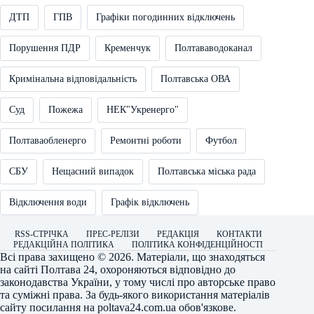
ДТП
ГПВ
Графіки погодинних відключень
Порушення ПДР
Кременчук
Полтававодоканал
Кримінальна відповідальність
Полтавська ОВА
Суд
Пожежа
НЕК"Укренерго"
Полтаваобленерго
Ремонтні роботи
Футбол
СБУ
Нещасний випадок
Полтавська міська рада
Відключення води
Графік відключень
RSS-СТРІЧКА
ПРЕС-РЕЛІЗИ
РЕДАКЦІЯ
КОНТАКТИ
РЕДАКЦІЙНА ПОЛІТИКА
ПОЛІТИКА КОНФІДЕНЦІЙНОСТІ
Всі права захищено © 2026. Матеріали, що знаходяться
на сайті
Полтава 24
, охороняються відповідно до
законодавства України, у тому числі про авторське право
та суміжні права. За будь-якого використання матеріалів
сайту посилання на
poltava24.com.ua
обов'язкове.