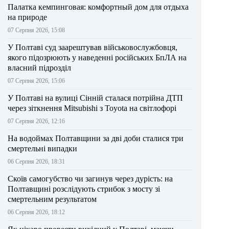
Палатка кемпинговая: комфортный дом для отдыха
на природе
07 Серпня 2026, 15:08
У Полтаві суд заарештував військовослужбовця,
якого підозрюють у наведенні російських БпЛА на
власний підрозділ
07 Серпня 2026, 15:06
У Полтаві на вулиці Сінній сталася потрійна ДТП
через зіткнення Mitsubishi з Toyota на світлофорі
07 Серпня 2026, 12:16
На водоймах Полтавщини за дві доби сталися три
смертельні випадки
06 Серпня 2026, 18:31
Скоїв самогубство чи загинув через дурість: на
Полтавщині розслідують стрибок з мосту зі
смертельним результатом
06 Серпня 2026, 18:12