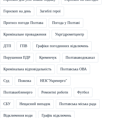
Гороскоп на день
Загиблі герої
Прогноз погоди Полтава
Погода у Полтаві
Кримінальне провадження
Укргідрометцентр
ДТП
ГПВ
Графіки погодинних відключень
Порушення ПДР
Кременчук
Полтававодоканал
Кримінальна відповідальність
Полтавська ОВА
Суд
Пожежа
НЕК"Укренерго"
Полтаваобленерго
Ремонтні роботи
Футбол
СБУ
Нещасний випадок
Полтавська міська рада
Відключення води
Графік відключень