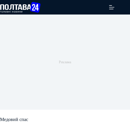
Перейти
до
вмісту
Медовий спас