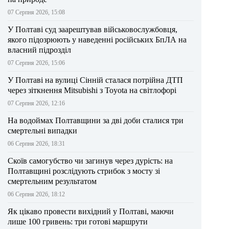
07 Серпня 2026, 15:08
У Полтаві суд заарештував військовослужбовця,
якого підозрюють у наведенні російських БпЛА на
власний підрозділ
07 Серпня 2026, 15:06
У Полтаві на вулиці Сінній сталася потрійна ДТП
через зіткнення Mitsubishi з Toyota на світлофорі
07 Серпня 2026, 12:16
На водоймах Полтавщини за дві доби сталися три
смертельні випадки
06 Серпня 2026, 18:31
Скоїв самогубство чи загинув через дурість: на
Полтавщині розслідують стрибок з мосту зі
смертельним результатом
06 Серпня 2026, 18:12
Як цікаво провести вихідний у Полтаві, маючи
лише 100 гривень: три готові маршрути