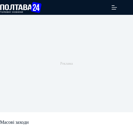
Перейти
до
вмісту
Масові заходи