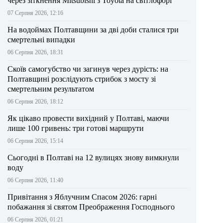
через зіткнення Mitsubishi з Toyota на світлофорі
07 Серпня 2026, 12:16
На водоймах Полтавщини за дві доби сталися три
смертельні випадки
06 Серпня 2026, 18:31
Скоїв самогубство чи загинув через дурість: на
Полтавщині розслідують стрибок з мосту зі
смертельним результатом
06 Серпня 2026, 18:12
Як цікаво провести вихідний у Полтаві, маючи
лише 100 гривень: три готові маршрути
06 Серпня 2026, 15:14
Сьогодні в Полтаві на 12 вулицях знову вимкнули
воду
06 Серпня 2026, 11:40
Привітання з Яблучним Спасом 2026: гарні
побажання зі святом Преображення Господнього
06 Серпня 2026, 01:21