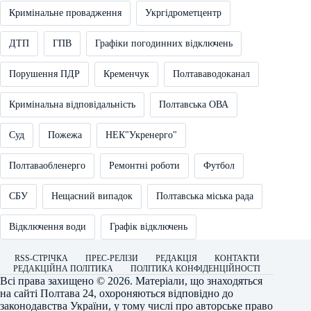
Кримінальне провадження
Укргідрометцентр
ДТП
ГПВ
Графіки погодинних відключень
Порушення ПДР
Кременчук
Полтававодоканал
Кримінальна відповідальність
Полтавська ОВА
Суд
Пожежа
НЕК"Укренерго"
Полтаваобленерго
Ремонтні роботи
Футбол
СБУ
Нещасний випадок
Полтавська міська рада
Відключення води
Графік відключень
RSS-СТРІЧКА
ПРЕС-РЕЛІЗИ
РЕДАКЦІЯ
КОНТАКТИ
РЕДАКЦІЙНА ПОЛІТИКА
ПОЛІТИКА КОНФІДЕНЦІЙНОСТІ
Всі права захищено © 2026. Матеріали, що знаходяться
на сайті
Полтава 24
, охороняються відповідно до
законодавства України, у тому числі про авторське право