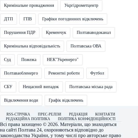
Кримінальне провадження
Укргідрометцентр
ДТП
ГПВ
Графіки погодинних відключень
Порушення ПДР
Кременчук
Полтававодоканал
Кримінальна відповідальність
Полтавська ОВА
Суд
Пожежа
НЕК"Укренерго"
Полтаваобленерго
Ремонтні роботи
Футбол
СБУ
Нещасний випадок
Полтавська міська рада
Відключення води
Графік відключень
RSS-СТРІЧКА
ПРЕС-РЕЛІЗИ
РЕДАКЦІЯ
КОНТАКТИ
РЕДАКЦІЙНА ПОЛІТИКА
ПОЛІТИКА КОНФІДЕНЦІЙНОСТІ
Всі права захищено © 2026. Матеріали, що знаходяться
на сайті
Полтава 24
, охороняються відповідно до
законодавства України, у тому числі про авторське право