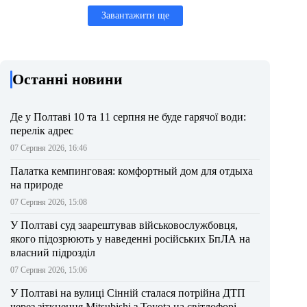
Завантажити ще
Останні новини
Де у Полтаві 10 та 11 серпня не буде гарячої води:
перелік адрес
07 Серпня 2026, 16:46
Палатка кемпинговая: комфортный дом для отдыха
на природе
07 Серпня 2026, 15:08
У Полтаві суд заарештував військовослужбовця,
якого підозрюють у наведенні російських БпЛА на
власний підрозділ
07 Серпня 2026, 15:06
У Полтаві на вулиці Сінній сталася потрійна ДТП
через зіткнення Mitsubishi з Toyota на світлофорі