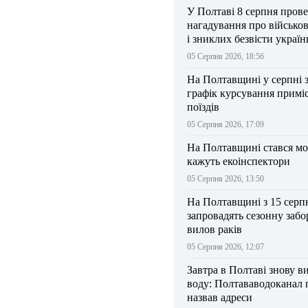
У Полтаві 8 серпня прове
нагадування про військо
і зниклих безвісти україн
05 Серпня 2026, 18:56
На Полтавщині у серпні 
графік курсування примі
поїздів
05 Серпня 2026, 17:09
На Полтавщині стався мо
кажуть екоінспектори
05 Серпня 2026, 13:50
На Полтавщині з 15 серп
запровадять сезонну забо
вилов раків
05 Серпня 2026, 12:07
Завтра в Полтаві знову в
воду: Полтававодоканал 
назвав адреси