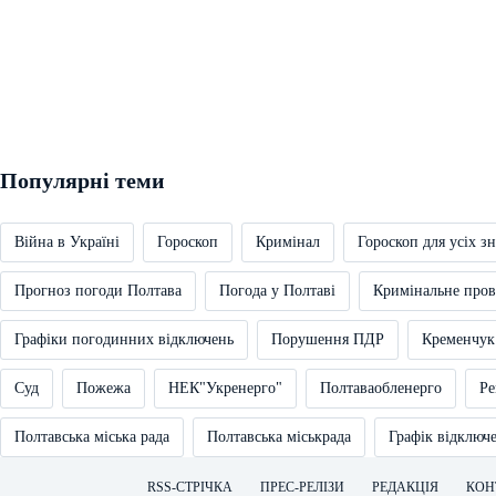
Популярні теми
Війна в Україні
Гороскоп
Кримінал
Гороскоп для усіх зн
Прогноз погоди Полтава
Погода у Полтаві
Кримінальне про
Графіки погодинних відключень
Порушення ПДР
Кременчук
Суд
Пожежа
НЕК"Укренерго"
Полтаваобленерго
Ре
Полтавська міська рада
Полтавська міськрада
Графік відключ
RSS-СТРІЧКА
ПРЕС-РЕЛІЗИ
РЕДАКЦІЯ
КОН