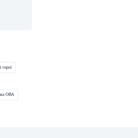
і герої
ька ОВА