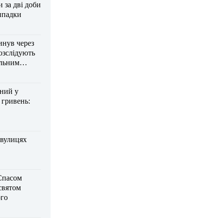
за дві доби
ипадки
инув через
озслідують
ельним
дний у
 гривень:
 вулицях
Спасом
 святом
го