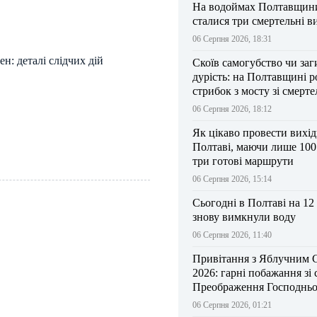
На водоймах Полтавщини 
сталися три смертельні в
06 Серпня 2026, 18:31
н: деталі слідчих дій
Скоїв самогубство чи заг
дурість: на Полтавщині р
стрибок з мосту зі смерт
результатом
06 Серпня 2026, 18:12
Як цікаво провести вихі
Полтаві, маючи лише 100
три готові маршрути
06 Серпня 2026, 15:14
Сьогодні в Полтаві на 12
знову вимкнули воду
06 Серпня 2026, 11:40
Привітання з Яблучним 
2026: гарні побажання зі
Преображення Господньо
06 Серпня 2026, 01:21