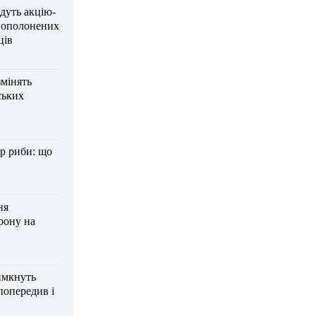
дуть акцію-
вополонених
ців
змінять
ських
р риби: що
ня
рону на
имкнуть
попередив і