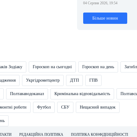
04 Серпня 2026, 19:54
Більше новин
аків Зодіаку
Гороскоп на сьогодні
Гороскоп на день
Загибл
вадження
Укргідрометцентр
ДТП
ГПВ
Полтававодоканал
Кримінальна відповідальність
Полтавс
монтні роботи
Футбол
СБУ
Нещасний випадок
ень
ТАКТИ
РЕДАКЦІЙНА ПОЛІТИКА
ПОЛІТИКА КОНФІДЕНЦІЙНОСТІ