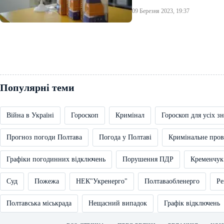
09 Березня 2023, 19:37
Популярні теми
Війна в Україні
Гороскоп
Кримінал
Гороскоп для усіх зн
Прогноз погоди Полтава
Погода у Полтаві
Кримінальне про
Графіки погодинних відключень
Порушення ПДР
Кременчук
Суд
Пожежа
НЕК"Укренерго"
Полтаваобленерго
Ре
Полтавська міськрада
Нещасний випадок
Графік відключень