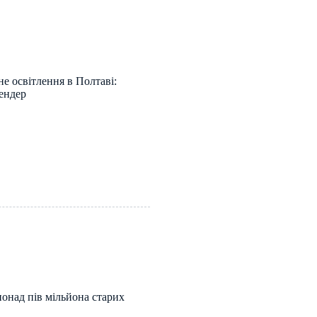
е освітлення в Полтаві:
тендер
онад пів мільйона старих