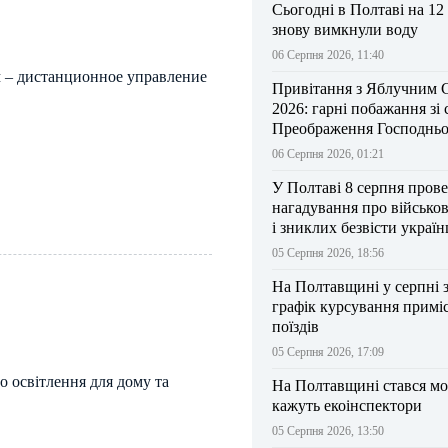
Сьогодні в Полтаві на 12
знову вимкнули воду
06 Серпня 2026, 11:40
 – дистанционное управление
Привітання з Яблучним 
2026: гарні побажання зі
Преображення Господньо
06 Серпня 2026, 01:21
У Полтаві 8 серпня прове
нагадування про військо
і зниклих безвісти україн
05 Серпня 2026, 18:56
На Полтавщині у серпні 
графік курсування примі
поїздів
05 Серпня 2026, 17:09
о освітлення для дому та
На Полтавщині стався мо
кажуть екоінспектори
05 Серпня 2026, 13:50