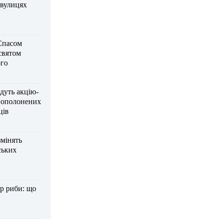
 вулицях
Спасом
 святом
го
дуть акцію-
вополонених
ців
змінять
ських
р риби: що