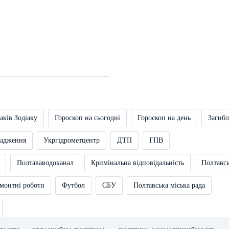
аків Зодіаку
Гороскоп на сьогодні
Гороскоп на день
Загибл
вадження
Укргідрометцентр
ДТП
ГПВ
Полтававодоканал
Кримінальна відповідальність
Полтавс
монтні роботи
Футбол
СБУ
Полтавська міська рада