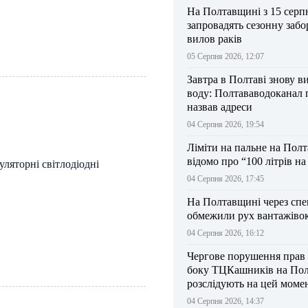
На Полтавщині з 15 серп
запровадять сезонну забо
вилов раків
05 Серпня 2026, 12:07
Завтра в Полтаві знову в
воду: Полтававодоканал 
назвав адреси
04 Серпня 2026, 19:54
Ліміти на пальне на Пол
відомо про “100 літрів н
ляторні світлодіодні
04 Серпня 2026, 17:45
На Полтавщині через спе
обмежили рух вантажіво
04 Серпня 2026, 16:12
Чергове порушення прав
боку ТЦКашників на По
розслідують на цей моме
04 Серпня 2026, 14:37