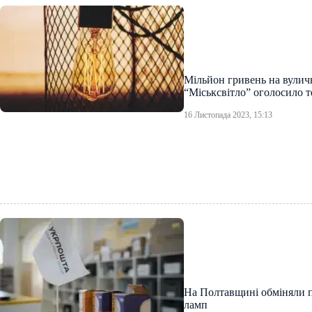
Мільйон гривень на вуличн
“Міськсвітло” оголосило 
16 Листопада 2023, 15:13
На Полтавщині обміняли п
ламп