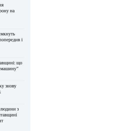
ня
рону на
имкнуть
попередив і
тавщині: що
а машину”
ку знову
к
 людини з
лтавщині
нт