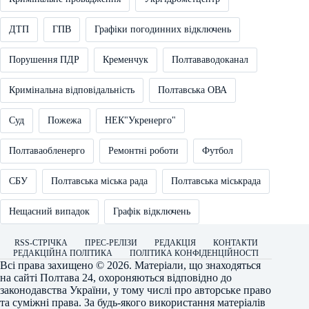
ДТП
ГПВ
Графіки погодинних відключень
Порушення ПДР
Кременчук
Полтававодоканал
Кримінальна відповідальність
Полтавська ОВА
Суд
Пожежа
НЕК"Укренерго"
Полтаваобленерго
Ремонтні роботи
Футбол
СБУ
Полтавська міська рада
Полтавська міськрада
Нещасний випадок
Графік відключень
RSS-СТРІЧКА
ПРЕС-РЕЛІЗИ
РЕДАКЦІЯ
КОНТАКТИ
РЕДАКЦІЙНА ПОЛІТИКА
ПОЛІТИКА КОНФІДЕНЦІЙНОСТІ
Всі права захищено © 2026. Матеріали, що знаходяться
на сайті
Полтава 24
, охороняються відповідно до
законодавства України, у тому числі про авторське право
та суміжні права. За будь-якого використання матеріалів