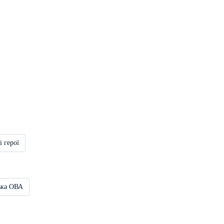
і герої
ька ОВА