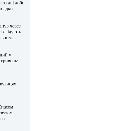
за дві доби
ипадки
инув через
озслідують
ельним
дний у
 гривень:
 вулицях
Спасом
 святом
го