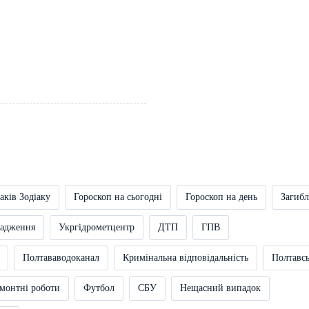
аків Зодіаку
Гороскоп на сьогодні
Гороскоп на день
Загибл
вадження
Укргідрометцентр
ДТП
ГПВ
Полтававодоканал
Кримінальна відповідальність
Полтавс
монтні роботи
Футбол
СБУ
Нещасний випадок