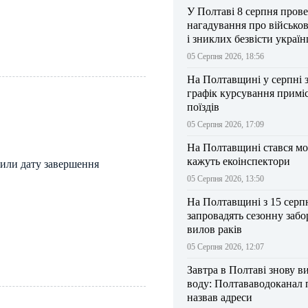
У Полтаві 8 серпня прове
нагадування про військо
і зниклих безвісти україн
05 Серпня 2026, 18:56
На Полтавщині у серпні 
графік курсування примі
поїздів
05 Серпня 2026, 17:09
На Полтавщині стався мо
кажуть екоінспектори
сили дату завершення
05 Серпня 2026, 13:50
На Полтавщині з 15 серп
запровадять сезонну забо
вилов раків
05 Серпня 2026, 12:07
Завтра в Полтаві знову в
воду: Полтававодоканал 
назвав адреси