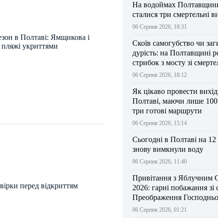
На водоймах Полтавщини 
сталися три смертельні в
06 Серпня 2026, 18:31
зон в Полтаві: Ямщикова і
Скоїв самогубство чи заг
и пляжі укриттями
дурість: на Полтавщині р
стрибок з мосту зі смерт
результатом
06 Серпня 2026, 18:12
Як цікаво провести вихі
Полтаві, маючи лише 100
три готові маршрути
06 Серпня 2026, 15:14
Сьогодні в Полтаві на 12
знову вимкнули воду
06 Серпня 2026, 11:40
Привітання з Яблучним 
вірки перед відкриттям
2026: гарні побажання зі
Преображення Господньо
06 Серпня 2026, 01:21