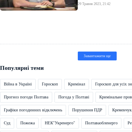
29 Травня 2023, 21:42
Завантажити ще
Популярні теми
Війна в Україні
Гороскоп
Кримінал
Гороскоп для усіх зн
Прогноз погоди Полтава
Погода у Полтаві
Кримінальне про
Графіки погодинних відключень
Порушення ПДР
Кременчук
Суд
Пожежа
НЕК"Укренерго"
Полтаваобленерго
Ре