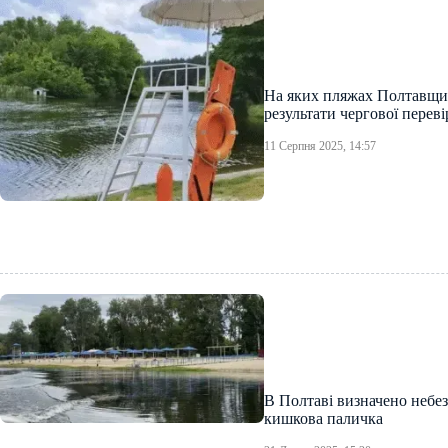
На яких пляжах Полтавщи
результати чергової перев
11 Серпня 2025, 14:57
В Полтаві визначено небез
кишкова паличка