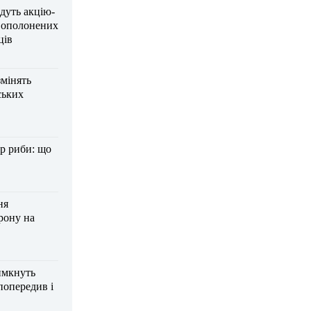
дуть акцію-
вополонених
ців
змінять
ських
р риби: що
ня
рону на
имкнуть
попередив і