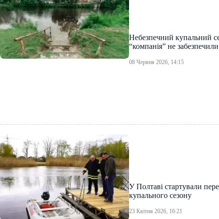
Небезпечний купальний се
“компанія” не забезпечил
08 Червня 2026, 14:15
У Полтаві стартували пере
купального сезону
23 Квітня 2026, 16:21