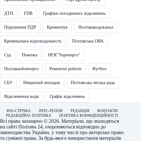
ДТП
ГПВ
Графіки погодинних відключень
Порушення ПДР
Кременчук
Полтававодоканал
Кримінальна відповідальність
Полтавська ОВА
Суд
Пожежа
НЕК"Укренерго"
Полтаваобленерго
Ремонтні роботи
Футбол
СБУ
Нещасний випадок
Полтавська міська рада
Відключення води
Графік відключень
RSS-СТРІЧКА
ПРЕС-РЕЛІЗИ
РЕДАКЦІЯ
КОНТАКТИ
РЕДАКЦІЙНА ПОЛІТИКА
ПОЛІТИКА КОНФІДЕНЦІЙНОСТІ
Всі права захищено © 2026. Матеріали, що знаходяться
на сайті
Полтава 24
, охороняються відповідно до
законодавства України, у тому числі про авторське право
та суміжні права. За будь-якого використання матеріалів