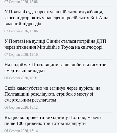
07 Серпня 2026, 15:08
У Полтаві суд заарештував військовослужбовця,
якого підозрюють у наведенні російських БпЛА на
власний підрозділ
07 Серпня 2026, 15:06
У Полтаві на вулиці Сінній сталася потрійна ДТП
через зіткнення Mitsubishi з Toyota на світлофорі
07 Серпня 2026, 12:16
На водоймах Полтавщини за дві доби сталися три
смертельні випадки
06 Серпня 2026, 18:31
Скоїв самогубство чи загинув через дурість: на
Полтавщині розслідують стрибок з мосту зі
смертельним результатом
06 Серпня 2026, 18:12
Як цікаво провести вихідний у Полтаві, маючи
лише 100 гривень: три готові маршрути
06 Серпня 2026, 15:14