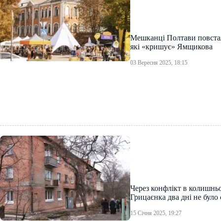
Мешканці Полтави повстал
які «кришує» Ямщикова
03 Вересня 2025, 18:15
Через конфлікт в колишнь
Грицаєнка два дні не було 
15 Січня 2025, 19:27