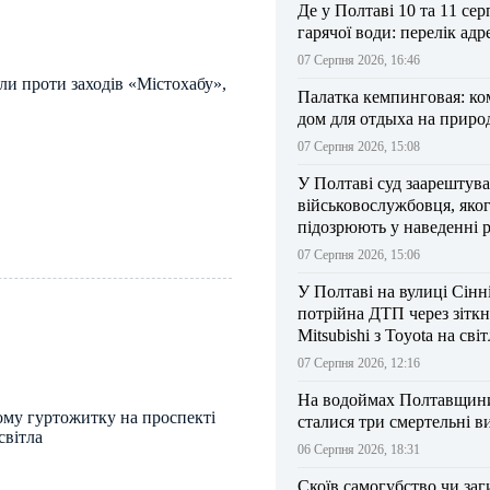
Де у Полтаві 10 та 11 сер
гарячої води: перелік адр
07 Серпня 2026, 16:46
и проти заходів «Містохабу»,
Палатка кемпинговая: к
дом для отдыха на приро
07 Серпня 2026, 15:08
У Полтаві суд заарештув
військовослужбовця, яко
підозрюють у наведенні 
БпЛА на власний підрозд
07 Серпня 2026, 15:06
У Полтаві на вулиці Сінн
потрійна ДТП через зітк
Mitsubishi з Toyota на сві
07 Серпня 2026, 12:16
На водоймах Полтавщини 
ому гуртожитку на проспекті
сталися три смертельні в
світла
06 Серпня 2026, 18:31
Скоїв самогубство чи заг