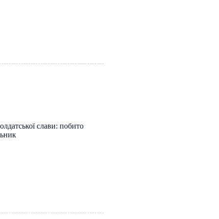
олдатської слави: побито
льник