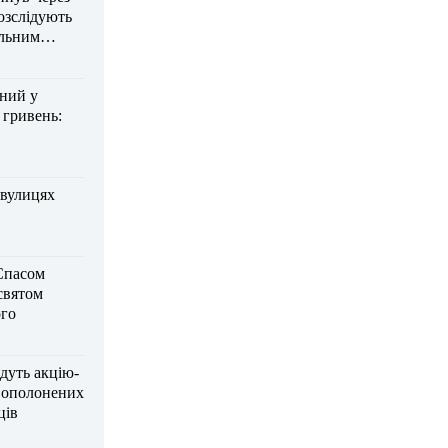
озслідують
ельним
дний у
 гривень:
 вулицях
Спасом
 святом
го
дуть акцію-
вополонених
ців