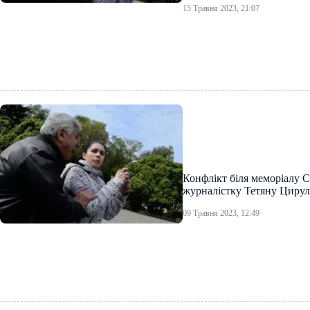
15 Травня 2023, 21:07
Конфлікт біля меморіалу С
журналістку Тетяну Циру
09 Травня 2023, 12:49