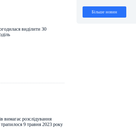
Більше новин
огодилася виділити 30
оділь
ів вимагає розслідування
 трапилося 9 травня 2023 року