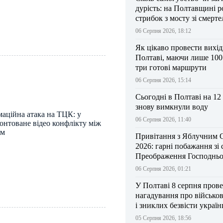
дурість: на Полтавщині р
стрибок з мосту зі смерт
результатом
06 Серпня 2026, 18:12
Як цікаво провести вихі
Полтаві, маючи лише 100
три готові маршрути
06 Серпня 2026, 15:14
Сьогодні в Полтаві на 12
знову вимкнули воду
маційна атака на ТЦК: у
06 Серпня 2026, 11:40
онтоване відео конфлікту між
им
Привітання з Яблучним 
2026: гарні побажання зі
Преображення Господньо
06 Серпня 2026, 01:21
У Полтаві 8 серпня прове
нагадування про військо
і зниклих безвісти україн
05 Серпня 2026, 18:56