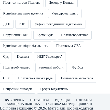
Прогноз погоди Полтава
Погода у Полтаві
Кримінальне провадження
Укргідрометцентр
ДТП
ГПВ
Графіки погодинних відключень
Порушення ПДР
Кременчук
Полтававодоканал
Кримінальна відповідальність
Полтавська ОВА
Суд
Пожежа
НЕК"Укренерго"
Полтаваобленерго
Ремонтні роботи
Футбол
СБУ
Полтавська міська рада
Полтавська міськрада
Нещасний випадок
Графік відключень
RSS-СТРІЧКА
ПРЕС-РЕЛІЗИ
РЕДАКЦІЯ
КОНТАКТИ
РЕДАКЦІЙНА ПОЛІТИКА
ПОЛІТИКА КОНФІДЕНЦІЙНОСТІ
Всі права захищено © 2026. Матеріали, що знаходяться