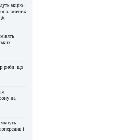
дуть акцію-
вополонених
ців
змінять
ських
р риби: що
ня
рону на
имкнуть
попередив і