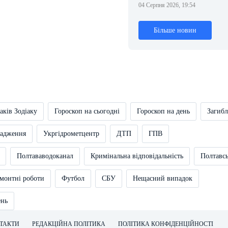
04 Серпня 2026, 19:54
Більше новин
аків Зодіаку
Гороскоп на сьогодні
Гороскоп на день
Загибл
вадження
Укргідрометцентр
ДТП
ГПВ
Полтававодоканал
Кримінальна відповідальність
Полтавс
монтні роботи
Футбол
СБУ
Нещасний випадок
ень
ТАКТИ
РЕДАКЦІЙНА ПОЛІТИКА
ПОЛІТИКА КОНФІДЕНЦІЙНОСТІ