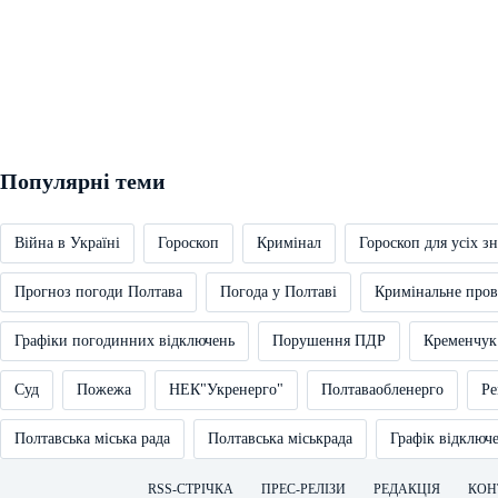
Популярні теми
Війна в Україні
Гороскоп
Кримінал
Гороскоп для усіх зн
Прогноз погоди Полтава
Погода у Полтаві
Кримінальне про
Графіки погодинних відключень
Порушення ПДР
Кременчук
Суд
Пожежа
НЕК"Укренерго"
Полтаваобленерго
Ре
Полтавська міська рада
Полтавська міськрада
Графік відключ
RSS-СТРІЧКА
ПРЕС-РЕЛІЗИ
РЕДАКЦІЯ
КОН