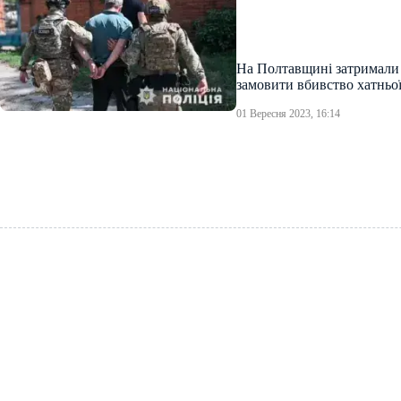
На Полтавщині затримали 
замовити вбивство хатньої
01 Вересня 2023, 16:14