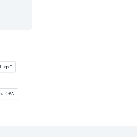
і герої
ька ОВА