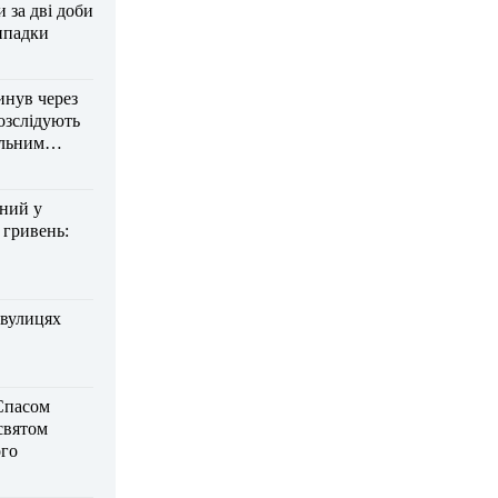
за дві доби
ипадки
инув через
озслідують
ельним
дний у
 гривень:
 вулицях
Спасом
 святом
го