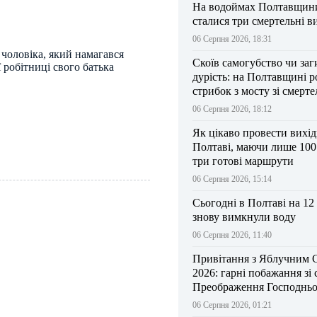
На водоймах Полтавщини 
сталися три смертельні в
06 Серпня 2026, 18:31
чоловіка, який намагався
Скоїв самогубство чи заг
 робітниці свого батька
дурість: на Полтавщині р
стрибок з мосту зі смерт
результатом
06 Серпня 2026, 18:12
Як цікаво провести вихі
Полтаві, маючи лише 100
три готові маршрути
06 Серпня 2026, 15:14
Сьогодні в Полтаві на 12
знову вимкнули воду
06 Серпня 2026, 11:40
Привітання з Яблучним 
2026: гарні побажання зі
Преображення Господньо
06 Серпня 2026, 01:21