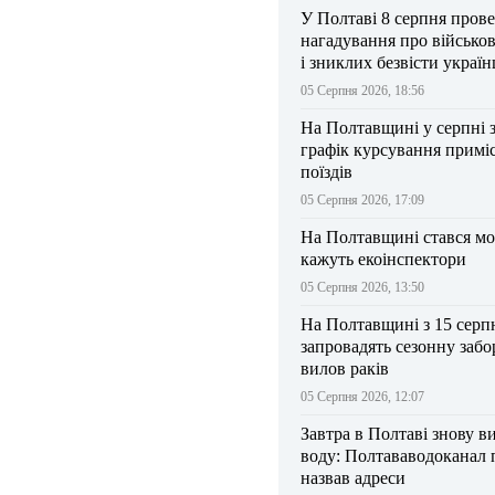
У Полтаві 8 серпня прове
нагадування про військо
і зниклих безвісти україн
05 Серпня 2026, 18:56
На Полтавщині у серпні 
графік курсування примі
поїздів
05 Серпня 2026, 17:09
На Полтавщині стався мо
кажуть екоінспектори
05 Серпня 2026, 13:50
На Полтавщині з 15 серп
запровадять сезонну забо
вилов раків
05 Серпня 2026, 12:07
Завтра в Полтаві знову в
воду: Полтававодоканал 
назвав адреси