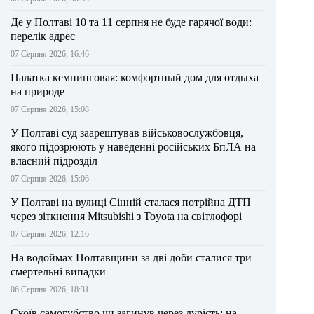
Де у Полтаві 10 та 11 серпня не буде гарячої води:
перелік адрес
07 Серпня 2026, 16:46
Палатка кемпинговая: комфортный дом для отдыха
на природе
07 Серпня 2026, 15:08
У Полтаві суд заарештував військовослужбовця,
якого підозрюють у наведенні російських БпЛА на
власний підрозділ
07 Серпня 2026, 15:06
У Полтаві на вулиці Сінній сталася потрійна ДТП
через зіткнення Mitsubishi з Toyota на світлофорі
07 Серпня 2026, 12:16
На водоймах Полтавщини за дві доби сталися три
смертельні випадки
06 Серпня 2026, 18:31
Скоїв самогубство чи загинув через дурість: на