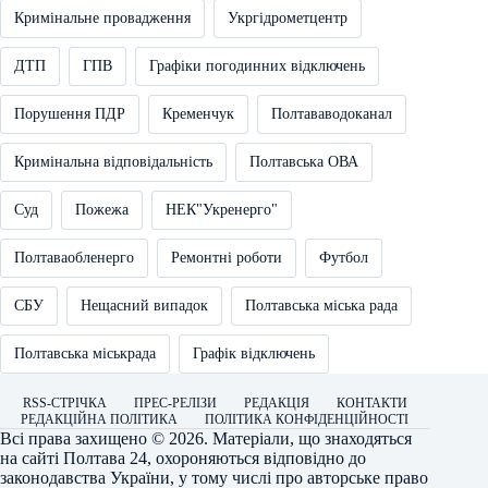
Кримінальне провадження
Укргідрометцентр
ДТП
ГПВ
Графіки погодинних відключень
Порушення ПДР
Кременчук
Полтававодоканал
Кримінальна відповідальність
Полтавська ОВА
Суд
Пожежа
НЕК"Укренерго"
Полтаваобленерго
Ремонтні роботи
Футбол
СБУ
Нещасний випадок
Полтавська міська рада
Полтавська міськрада
Графік відключень
RSS-СТРІЧКА
ПРЕС-РЕЛІЗИ
РЕДАКЦІЯ
КОНТАКТИ
РЕДАКЦІЙНА ПОЛІТИКА
ПОЛІТИКА КОНФІДЕНЦІЙНОСТІ
Всі права захищено © 2026. Матеріали, що знаходяться
на сайті
Полтава 24
, охороняються відповідно до
законодавства України, у тому числі про авторське право