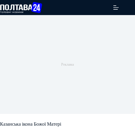
Перейти
до
вмісту
Казанська ікона Божої Матері