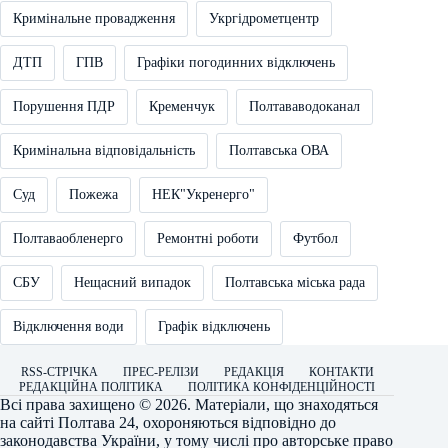
Кримінальне провадження
Укргідрометцентр
ДТП
ГПВ
Графіки погодинних відключень
Порушення ПДР
Кременчук
Полтававодоканал
Кримінальна відповідальність
Полтавська ОВА
Суд
Пожежа
НЕК"Укренерго"
Полтаваобленерго
Ремонтні роботи
Футбол
СБУ
Нещасний випадок
Полтавська міська рада
Відключення води
Графік відключень
RSS-СТРІЧКА
ПРЕС-РЕЛІЗИ
РЕДАКЦІЯ
КОНТАКТИ
РЕДАКЦІЙНА ПОЛІТИКА
ПОЛІТИКА КОНФІДЕНЦІЙНОСТІ
Всі права захищено © 2026. Матеріали, що знаходяться
на сайті
Полтава 24
, охороняються відповідно до
законодавства України, у тому числі про авторське право