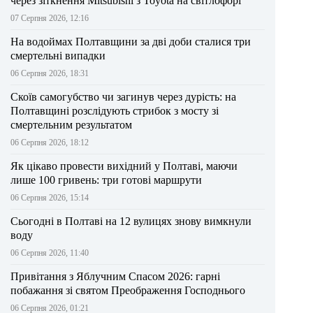
через зіткнення Mitsubishi з Toyota на світлофорі
07 Серпня 2026, 12:16
На водоймах Полтавщини за дві доби сталися три
смертельні випадки
06 Серпня 2026, 18:31
Скоїв самогубство чи загинув через дурість: на
Полтавщині розслідують стрибок з мосту зі
смертельним результатом
06 Серпня 2026, 18:12
Як цікаво провести вихідний у Полтаві, маючи
лише 100 гривень: три готові маршрути
06 Серпня 2026, 15:14
Сьогодні в Полтаві на 12 вулицях знову вимкнули
воду
06 Серпня 2026, 11:40
Привітання з Яблучним Спасом 2026: гарні
побажання зі святом Преображення Господнього
06 Серпня 2026, 01:21